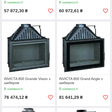
В наявності
В наявності
57 872,30
60 972,61
₴
₴
INVICTA 800 Grande Vision з
INVICTA 800 Grand Angle з
шибером
шибером
В наявності
В наявності
76 474,12
81 641,29
₴
₴