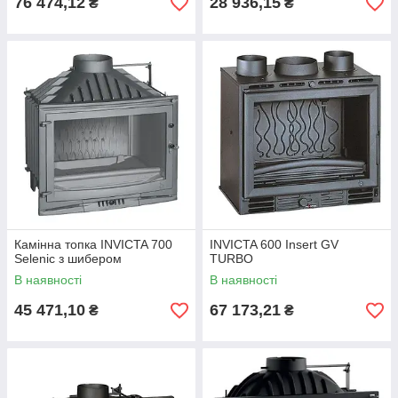
76 474,12
28 936,15
₴
₴
Камінна топка INVICTA 700
INVICTA 600 Insert GV
Selenic з шибером
TURBO
В наявності
В наявності
45 471,10
67 173,21
₴
₴