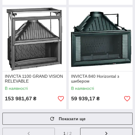
INVICTA 1100 GRAND VISION
INVICTA 840 Horizontal з
RELEVABLE
шибером
В наявності
В наявності
153 981,67
59 939,17
₴
₴
Показати ще
1
/ 2