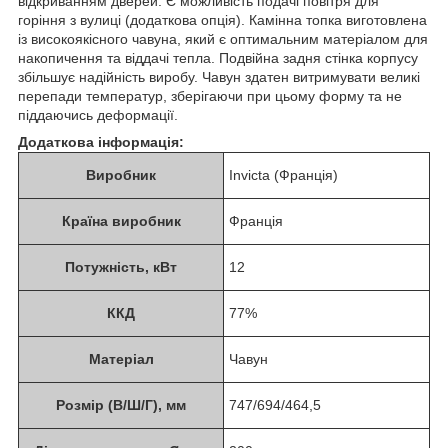
відкриванням дверей. Є можливість подачі повітря для
горіння з вулиці (додаткова опція). Камінна топка виготовлена
із високоякісного чавуна, який є оптимальним матеріалом для
накопичення та віддачі тепла. Подвійна задня стінка корпусу
збільшує надійність виробу. Чавун здатен витримувати великі
перепади температур, зберігаючи при цьому форму та не
піддаючись деформації.
Додаткова інформація:
Виробник
Invicta (Франція)
Країна виробник
Франція
Потужність, кВт
12
ККД
77%
Матеріал
Чавун
Розмір (В/Ш/Г), мм
747/694/464,5