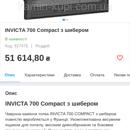
INVICTA 700 Compact з шибером
В наявності
Код: 927475
Роздріб
51 614,80
₴
Опис
Характеристики
Доставка
Оплата
Умови п
Опис
INVICTA 700 Compact з шибером
Чавунна камінна топка INVICTA 700 COMPACT з шибером
повністю виробляється у Франції. Укомплектована висувним
ящиком для попелу, високим димозбірником та боковим