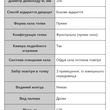
Діаметр димоходу Ø, мм
200
Спосіб відкриття дверцят
Бокове відкриття
Форма скла топки
Пряме
Конфігурація топки
Фронтальна (пряме скло)
Камера подвійного
Так
згоряння
Система очищення скла
Обдув скла потоком повітря
Забір повітря в топку
З приміщення, Із зовнішнього
середовища
Водяний контур
Немає
Вид палива
Дрова
Маса, кг
128