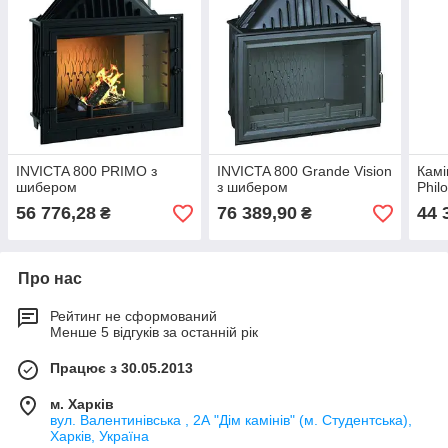
INVICTA 800 PRIMO з
INVICTA 800 Grande Vision
Камі
шибером
з шибером
Phil
56 776,28
76 389,90
44 
₴
₴
Про нас
Рейтинг не сформований
Менше 5 відгуків за останній рік
Працює з 30.05.2013
м. Харків
вул. Валентинівська , 2А "Дім камінів" (м. Студентська),
Харків, Україна