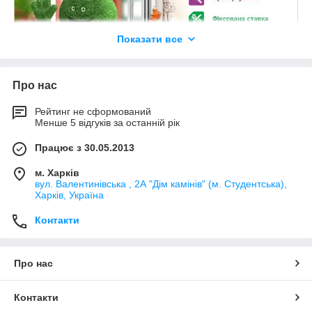
Показати все
Про нас
Рейтинг не сформований
Менше 5 відгуків за останній рік
Працює з 30.05.2013
м. Харків
вул. Валентинівська , 2А "Дім камінів" (м. Студентська),
Харків, Україна
Купить современную каминную топку
Контакти
(каминный вкладыш) в Харькове, Киеве,
Донецке, Днепропетровске, Полтаве,
Сумах, Луганске возможно через наш
Про нас
интернет-магазин "Купи-Камин".
Современная
каминная топка
в отличии
от
кладочного камина, отвечает
Контакти