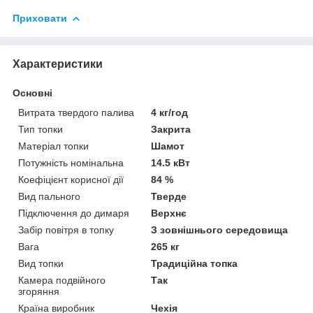
Приховати
Характеристики
Основні
Витрата твердого палива
4 кг/год
Тип топки
Закрита
Матеріал топки
Шамот
Потужність номінальна
14.5 кВт
Коефіцієнт корисної дії
84 %
Вид пального
Тверде
Підключення до димаря
Верхнє
Забір повітря в топку
З зовнішнього середовища
Вага
265 кг
Вид топки
Традиційна топка
Камера подвійного
Так
згоряння
Країна виробник
Чехія