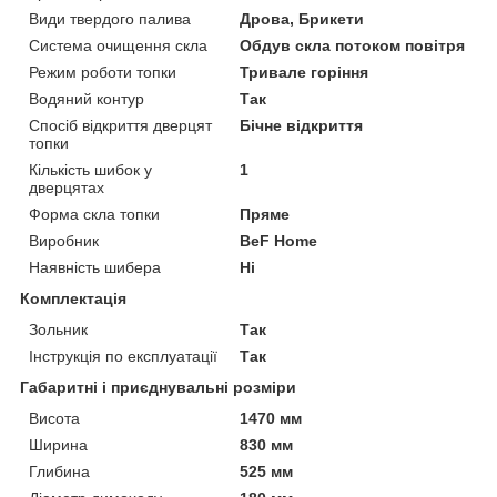
Види твердого палива
Дрова, Брикети
Система очищення скла
Обдув скла потоком повітря
Режим роботи топки
Тривале горіння
Водяний контур
Так
Спосіб відкриття дверцят
Бічне відкриття
топки
Кількість шибок у
1
дверцятах
Форма скла топки
Пряме
Виробник
BeF Home
Наявність шибера
Ні
Комплектація
Зольник
Так
Інструкція по експлуатації
Так
Габаритні і приєднувальні розміри
Висота
1470 мм
Ширина
830 мм
Глибина
525 мм