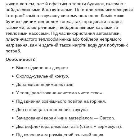
живим вогнем, але й ефективно запити будинок, включно з
найдалежнішими його куточками. Це стало можливим завдяки
інтеграції каміна в сучасну систему опалення. Камін може
бути як єдиним джерелом тепла, так і працювати в парі з
газовими, електричними, твердопаливними котлами та
тепловими насосами. Під час використання автоматики,
пластинчастого теплообмінника або бойлера непрямого
нагрівання, камін здатний також нагріти воду для побутових
потреб.
Особливості:
Бічне відчинення дверцят.
Охолоджувальний контур.
Допалювання димових газів.
У топці реалізована «система чисте скло».
Під'єднання зовнішнього повітря на горіння.
Дно вогнища та кополоник з чугуна.
Зачарований керамічним матеріалом — Carcon.
Два дефлектора димових газів (сталь + вермикуліт).
Під колосником розміщений зольний ящик.