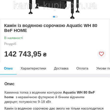
Камін із водяною сорочкою Aquatic WH 80
BeF HOME
В наявності
Роздріб
142 743,95
₴
Опис
Характеристики
Доставка
Оплата
Умови п
Опис
Каминна топка з водяним контуром
Aquatic WH 80
​​ BeF
home
з керамічною футеркою й бічним відчиням
дверцят, потужністю 9-18 кВт.
Камін із водяною сорочкою дає змогу не тільки насолодитися