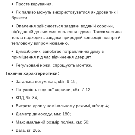
Просте керування.
Як паливо можуть використовуватися як дрова тик і
брикети.
Опалення здійснюється завдяки водяній сорочки,
під'єднаній до системи опалення вдома. Також частина
тепла надходить завдяки природній конвекції повітря й
тепловому випромінюванню.
Димозбірник, запобігає потраплянню диму в
приміщення під час відчинення дверцят.
Регульовані ніжки, спрощують монтаж.
Технічні характеристики:
Загальна потужність, кВт: 9-18;
Потужність водяної сорочки, кВт: 7-12;
КПД, %: 84;
Витрата дров у номінальному режимі, кг/год: 4;
Діаметр димоходу, мм: 180;
Максимальний розмір поліна, см: 50;
Вага, кг: 265.