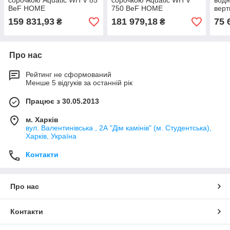
сорочкою Aquatic WH V 85
сорочкою Aquatic WH V
водя
BeF HOME
750 BeF HOME
верт
H2O
159 831,93
181 979,18
75 
₴
₴
Про нас
Рейтинг не сформований
Менше 5 відгуків за останній рік
Працює з 30.05.2013
м. Харків
вул. Валентинівська , 2А "Дім камінів" (м. Студентська),
Харків, Україна
Контакти
Про нас
Контакти