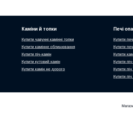
Каміни й топки
Печі оп
Купити чавунні камінні топки
Купити печ
Купити камінне облицювання
Купити пе
Купити піч-камін
Купити ка
Купити кутовий камін
Купити пі
Купити камін не дорого
Купити піч
Купити піч