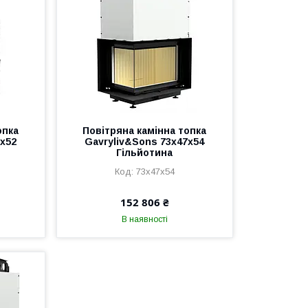
опка
Повітряна камінна топка
0x52
Gavryliv&Sons 73x47x54
Гільйотина
73x47x54
152 806 ₴
В наявності