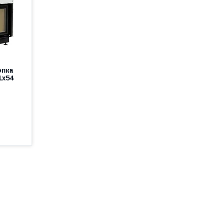
опка
1х54