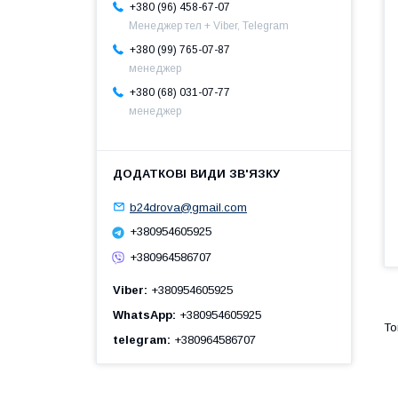
+380 (96) 458-67-07
Менеджер тел + Viber, Telegram
+380 (99) 765-07-87
менеджер
+380 (68) 031-07-77
менеджер
b24drova@gmail.com
+380954605925
+380964586707
Viber
+380954605925
WhatsApp
+380954605925
telegram
+380964586707