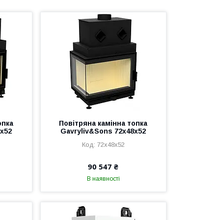
опка
Повітряна камінна топка
8x52
Gavryliv&Sons 72x48x52
72x48x52
90 547 ₴
В наявності