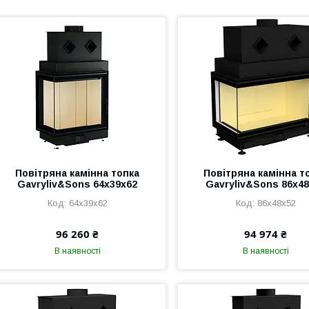
Повітряна камінна топка
Повітряна камінна т
Gavryliv&Sons 64x39x62
Gavryliv&Sons 86x4
64x39x62
86x48x52
96 260 ₴
94 974 ₴
В наявності
В наявності