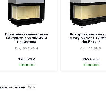
Повітряна камінна топка
Повітряна камінна т
Gavryliv&Sons 90x51x54
Gavryliv&Sons 120х5
гільйотина
гільйотина
90x51x54H
120х51х54
170 329 ₴
265 650 ₴
В наявності
В наявності