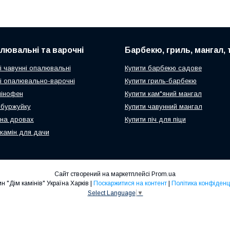
алювальні та варочні
Барбекю, гриль, мангал,
і чавунні опалювальні
Купити барбекю садове
чі опалювально-варочні
Купити гриль-барбекю
мінофен
Купити кам"яний мангал
ч-буржуйку
Купити чавунний мангал
 на дровах
Купити піч для піци
 камін для дачи
Сайт створений на маркетплейсі
Prom.ua
Магазин "Дім камінів" Україна Харків |
Поскаржитися на контент
|
Політика конфіденц
Select Language
▼