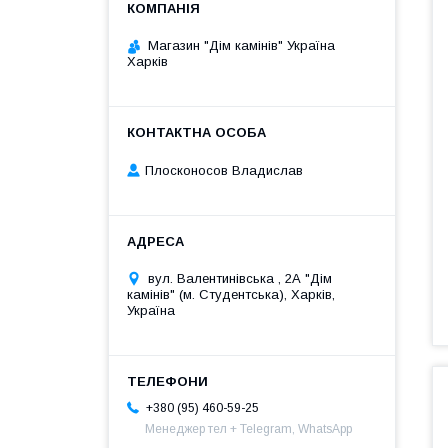
Магазин "Дім камінів" Україна
Харків
Плосконосов Владислав
вул. Валентинівська , 2А "Дім
камінів" (м. Студентська), Харків,
Україна
+380 (95) 460-59-25
Менеджер тел + Telegram, WhatsApp