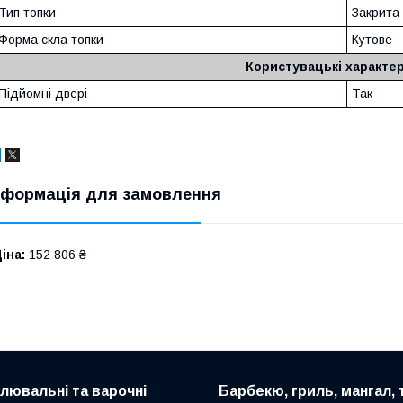
Тип топки
Закрита
Форма скла топки
Кутове
Користувацькі характе
Підйомні двері
Так
нформація для замовлення
іна:
152 806 ₴
алювальні та варочні
Барбекю, гриль, мангал,