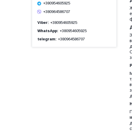
+380954605925
Ж
+380964586707
е
ф
Viber
+380954605925
WhatsApp
+380954605925
З
telegram
+380964586707
в
д
О
з
Р
М
т
в
з
д
П
м
д
с