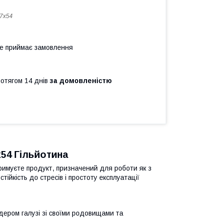
7x54
не приймає замовлення
ротягом 14 днів
за домовленістю
x54 Гільйотина
тримуєте продукт, призначений для роботи як з
тійкість до стресів і простоту експлуатації
ідером галузі зі своїми родовищами та