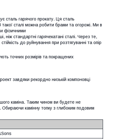
ує сталь гарячого прокату. Ця сталь
З такої сталі можна робити брами та огорожі. Ми в
ми фізичними
ші, ніж стандартні гарячекатані сталі. Через те,
стійкість до руйнування при розтягуванні та опір
бують точних розмірів та покращених
роект завдяки рекордно низькій компоновці
шого каміна. Таким чином ви будете не
 Обираючи камінну топку з глибоким подовим
v&Sons