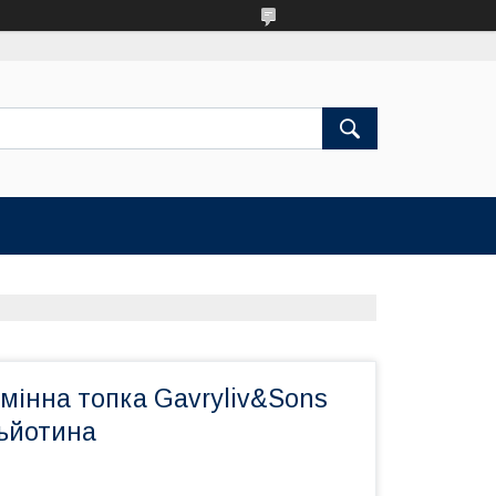
мінна топка Gavryliv&Sons
льйотина