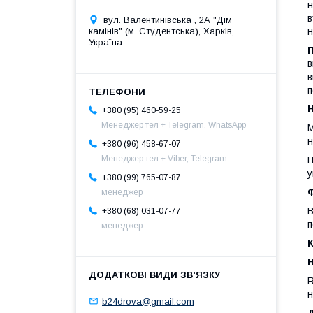
н
в
вул. Валентинівська , 2А "Дім
камінів" (м. Студентська), Харків,
н
Україна
в
в
п
+380 (95) 460-59-25
Менеджер тел + Telegram, WhatsApp
М
н
+380 (96) 458-67-07
Менеджер тел + Viber, Telegram
Ц
у
+380 (99) 765-07-87
менеджер
В
+380 (68) 031-07-77
п
менеджер
К
R
н
b24drova@gmail.com