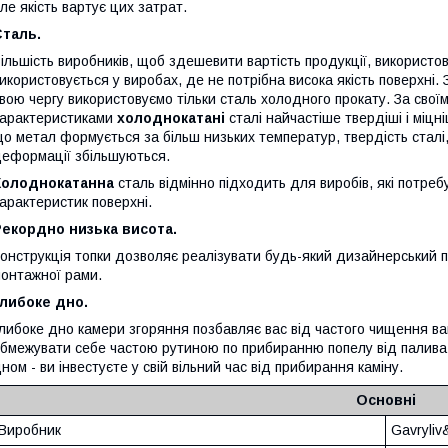
ле якість вартує цих затрат.
Сталь.
ільшість виробників, щоб здешевити вартість продукції, використов
икористовується у виробах, де не потрібна висока якість поверхні. 
вою чергу використовуємо тільки сталь холодного прокату. За свої
арактеристиками
холоднокатані
сталі найчастіше твердіші і міцні
о метал формується за більш низьких температур, твердість сталі, 
еформації збільшуються.
Холоднокатанна
сталь відмінно підходить для виробів, які потре
арактеристик поверхні.
Рекордно низька висота.
онструкція топки дозволяє реалізувати будь-який дизайнерський п
онтажної рами.
либоке дно.
либоке дно камери згоряння позбавляє вас від частого чищення ва
бмежувати себе частою рутиною по прибиранню попелу від палива.
ном - ви інвестуєте у свій вільний час від прибирання каміну.
Основні
Виробник
Gavryli