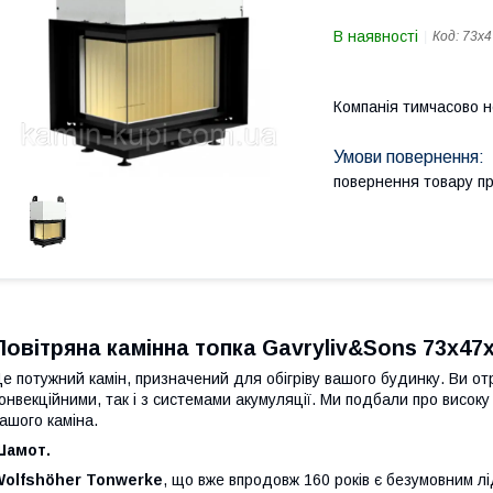
В наявності
Код:
73x4
Компанія тимчасово 
повернення товару п
Повітряна камінна топка Gavryliv&Sons 73x47
е потужний камін, призначений для обігріву вашого будинку. Ви о
онвекційними, так і з системами акумуляції. Ми подбали про високу с
ашого каміна.
Шамот.
Wolfshöher Tonwerke
, що вже впродовж 160 років є безумовним л