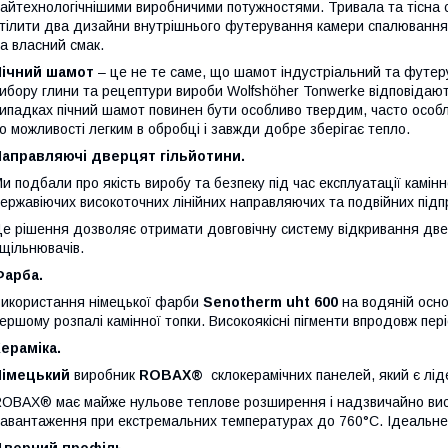
айтехнологічнішими виробничими потужностями. Тривала та тісна 
тілити два дизайни внутрішнього футерування камери спалювання.
а власний смак.
Пічний шамот
– це не те саме, що шамот індустріальний та футеру
ибору глини та рецептури вироби Wolfshöher Tonwerke відповідаю
ипадках пічний шамот повинен бути особливо твердим, часто особл
о можливості легким в обробці і завжди добре зберігає тепло.
Направляючі дверцят гільйотини.
и подбали про якість виробу та безпеку під час експлуатації камін
ержавіючих високоточних лінійних направляючих та подвійних підп
е рішення дозволяє отримати довговічну систему відкривання две
щільнювачів.
Фарба.
икористання німецької фарби
Senotherm uht 600
на водяній осно
ершому розпалі камінної топки. Високоякісні пігменти впродовж пері
ераміка.
Німецький
виробник
ROBAX®
склокерамічних панелей, який є лід
OBAX® має майже нульове теплове розширення і надзвичайно висок
авантаження при екстремальних температурах до 760°C. Ідеальне
Дверний профіль.