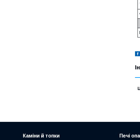
І
Ц
Каміни й топки
Печі оп