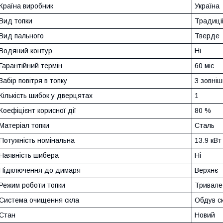
Країна виробник
Україна
Вид топки
Традиці
Вид пального
Тверде
Водяний контур
Ні
Гарантійний термін
60 міс
Забір повітря в топку
З зовні
Кількість шибок у дверцятах
1
Коефіцієнт корисної дії
80 %
Матеріал топки
Сталь
Потужність номінальна
13.9 кВт
Наявність шибера
Ні
Підключення до димаря
Верхнє
Режим роботи топки
Тривале
Система очищення скла
Обдув ск
Стан
Новий