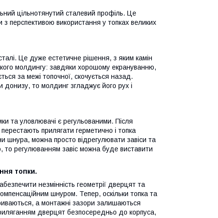
льний цільнотянутий сталевий профіль. Це
и з перспективою використання у топках великих
сталі. Це дуже естетичне рішення, з яким камін
акого молдингу: завдяки хорошому екрануванню,
ься за межі топочної, скочується назад.
и донизу, то молдинг згладжує його рух і
мки та уловлювачі є регульованими. Після
 перестають прилягати герметично і топка
іни шнура, можна просто відрегулювати завіси та
о, то регулюванням завіс можна буде виставити
ння топки.
 забезпечити незмінність геометрії дверцят та
компенсаційним шнуром. Тепер, оскільки топка та
риваються, а монтажні зазори залишаються
 приляганням дверцят безпосередньо до корпуса,