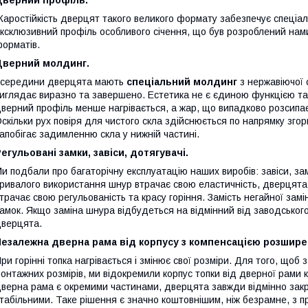
аростійкість дверцят такого великого формату забезпечує спеціа
ксклюзивний профіль особливого січення, що був розроблений нам
орматів.
Дверний молдинг.
середини дверцята мають
спеціальний молдинг
з нержавіючої 
иглядає виразно та завершено. Естетика не є єдиною функцією т
верний профіль менше нагрівається, а жар, що випадково розсипаєт
скільки рух повіря для чистого скла здійснюється по напрямку згор
апобігає задимленню скла у нижній частині.
егульовані замки, завіси, дотягувачі.
и подбали про багаторічну експлуатацію наших виробів: завіси, за
ривалого використання шнур втрачає свою еластичність, дверцята
трачає свою регульованість та красу горіння. Замість негайної зам
амок. Якщо заміна шнура відбудеться на відмінний від заводськог
верцята.
Незалежна дверна рама від корпусу з компенсацією розшире
ри горінні топка нагрівається і змінює свої розміри. Для того, щоб
онтажних розмірів, ми відокремили корпус топки від дверної рами 
верна рама є окремими частинами, дверцята завжди відмінно зак
табільними. Таке рішення є значно коштовнішим, ніж безрамне, з