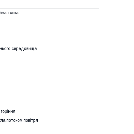
йна топка
шнього середовища
 горіння
ла потоком повітря