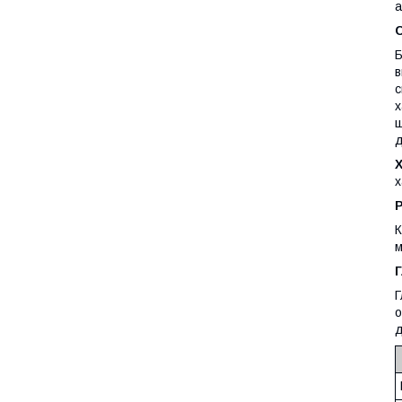
а
Б
в
с
х
щ
д
х
К
м
Г
Г
о
д