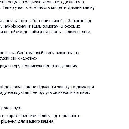
співпраця з німецькою компанією дозволила
 Тепер у вас є можливість вибрати дизайн каміну
вання на основі бетонних виробів. Залежно від
ть найрізноманітнішим вимогам. В окремих
иво стійким до займання сажі та впливу вологи,
ної топки. Система гільйотини виконана на
ружинених каретках.
рцят вгору з мінімізованим зношуванням
ві дозволяє вам не відчувати запаху та диму при
оду експлуатації не будуть змінювати відтінок.
ером галузі.
і характеристики впливу від термічного
 рішення для вашого каміна.