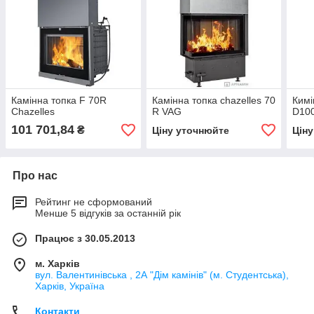
Камінна топка F 70R
Камінна топка chazelles 70
Кимі
Chazelles
R VAG
D10
101 701,84
₴
Ціну уточнюйте
Цін
Про нас
Рейтинг не сформований
Менше 5 відгуків за останній рік
Працює з 30.05.2013
м. Харків
вул. Валентинівська , 2А "Дім камінів" (м. Студентська),
Харків, Україна
Контакти