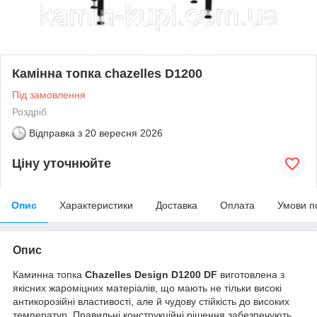
Камінна топка chazelles D1200
Під замовлення
Роздріб
Відправка з
20 вересня 2026
Ціну уточнюйте
Опис
Характеристики
Доставка
Оплата
Умови п
Опис
Каминна топка
Chazelles Design D1200 DF
виготовлена з
якісних жароміцних матеріалів, що мають не тільки високі
антикорозійні властивості, але й чудову стійкість до високих
температур. Правильні конструкційні рішення забезпечують