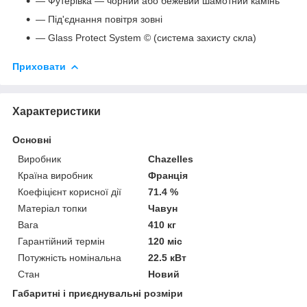
— Футерівка — чорний або бежевий шамотний камінь
— Під'єднання повітря зовні
— Glass Protect System © (система захисту скла)
Приховати
Характеристики
Основні
Виробник
Chazelles
Країна виробник
Франція
Коефіцієнт корисної дії
71.4 %
Матеріал топки
Чавун
Вага
410 кг
Гарантійний термін
120 міс
Потужність номінальна
22.5 кВт
Стан
Новий
Габаритні і приєднувальні розміри