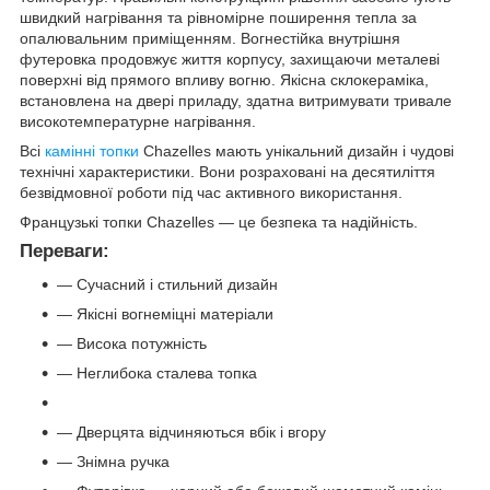
швидкий нагрівання та рівномірне поширення тепла за
опалювальним приміщенням. Вогнестійка внутрішня
футеровка продовжує життя корпусу, захищаючи металеві
поверхні від прямого впливу вогню. Якісна склокераміка,
встановлена на двері приладу, здатна витримувати тривале
високотемпературне нагрівання.
Всі
камінні топки
Chazelles мають унікальний дизайн і чудові
технічні характеристики. Вони розраховані на десятиліття
безвідмовної роботи під час активного використання.
Французькі топки Chazelles — це безпека та надійність.
Переваги:
— Сучасний і стильний дизайн
— Якісні вогнеміцні матеріали
— Висока потужність
— Неглибока сталева топка
— Дверцята відчиняються вбік і вгору
— Знімна ручка