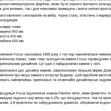
исокотемпературною фарбою, може бути чорного матового кольору 
к для великих, так і для невеликих приміщень і внесе неповторніст
иготовлення з матеріалів на вибір: чорна сталь, пластина з мармуру
енеджерів.
озміри топки:
ирина 950 мм;
исота 620 мм;
либина 650 мм.
омпанія Focus заснована 1968 року с тех пор накопичилася чимали
еличезну повагу, саме тому сьогодні на каміни Focus справедлив
ригінальним дизайном. Це одні з найдорожчих камінів у світі.
ригінальні ідеї дизайну камінів, запропоновані творцем фірми Дом
явлення про місце каміна в інтер'єрі будинку. Цей виробник виготовл
ежать найсміливіші, оригінальні та незвичайні дизайнерські задуми
родукція Focus відзначена знаком Flamme Verte, яким примітять ті
икидом чадного газу менш ніж 0,3%, що погоджуєтеся, теж не мал
аливі, а й практично не забруднювати довкілля, обігріваючи водноч