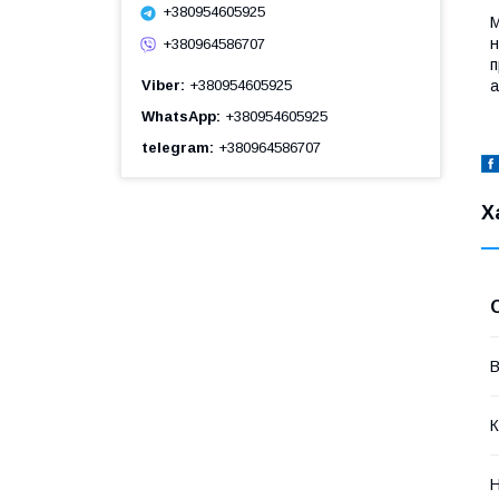
+380954605925
М
н
+380964586707
п
а
Viber
+380954605925
WhatsApp
+380954605925
telegram
+380964586707
Х
В
К
Н