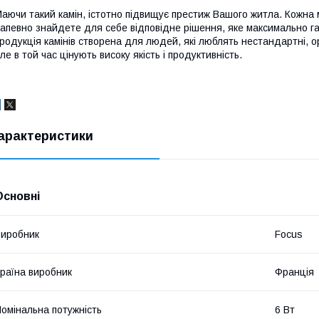
аючи такий камін, істотно підвищує престиж Вашого житла. Кожна 
апевно знайдете для себе відповідне рішення, яке максимально га
родукція камінів створена для людей, які люблять нестандартні, о
ле в той час цінують високу якість і продуктивність.
арактеристики
Основні
иробник
Focus
раїна виробник
Франція
омінальна потужність
6 Вт