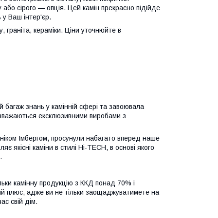
або сірого — опція. Цей камін прекрасно підійде
ь у Ваш інтер'єр.
, граніта, кераміки. Ціни уточнюйте в
й багаж знань у камінній сфері та завоювала
о вважаються ексклюзивними виробами з
ініком Імбергом, просунули набагато вперед наше
яє якісні каміни в стилі Hi-TECH, в основі якого
.
льки камінну продукцію з ККД понад 70% і
ий плюс, адже ви не тільки заощаджуватимете на
ас свій дім.