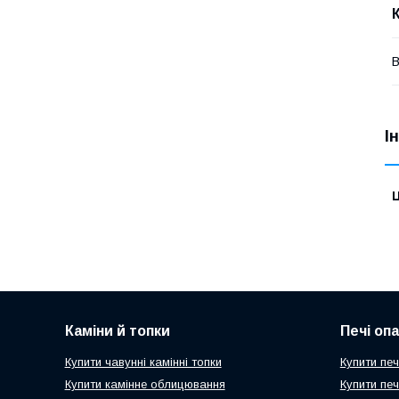
В
І
Ц
Каміни й топки
Печі оп
Купити чавунні камінні топки
Купити печ
Купити камінне облицювання
Купити пе