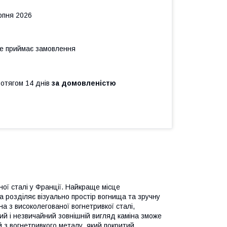
рпня 2026
не приймає замовлення
ротягом 14 днів
за домовленістю
ої сталі у Франції. Найкраще місце
а розділяє візуально простір вогнища та зручну
 з високолегованої вогнетривкої сталі,
ий і незвичайний зовнішній вигляд каміна зможе
й з вогнетривкого металу, який покритий