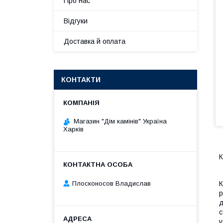
Про нас
Відгуки
Доставка й оплата
КОНТАКТИ
Магазин "Дім камінів" Україна
Харків
К
Плосконосов Владислав
К
р
д
с
у