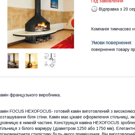
Під замовлення
Відправка з 20 се
Компанія тимчасово 
повернення товару п
амін французького виробника.
амін FOCUS HEXOFOCUS- готовий камін виготовлений з високоякісн
озташування біля стіни. Камін має цікаве оформлення стільниці, як
ровницю в нижній частині. Конструкція каміна HEXOFOCUS зроблена
тільниця з білого мармуру (діаметром 1250 або 1750 мм). Елегантн
різноманітнити стилістику будь-якого приміщення. Він виготовлени