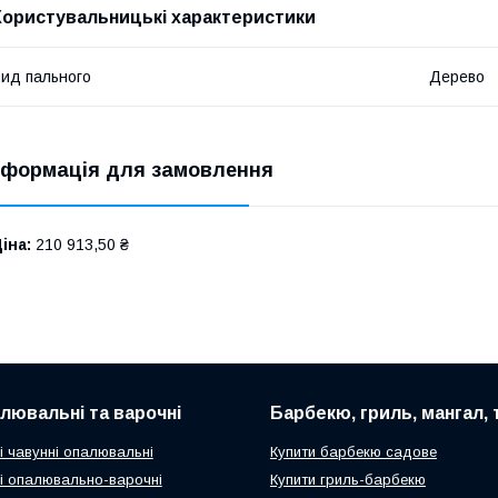
Користувальницькі характеристики
ид пального
Дерево
нформація для замовлення
іна:
210 913,50 ₴
алювальні та варочні
Барбекю, гриль, мангал,
і чавунні опалювальні
Купити барбекю садове
чі опалювально-варочні
Купити гриль-барбекю