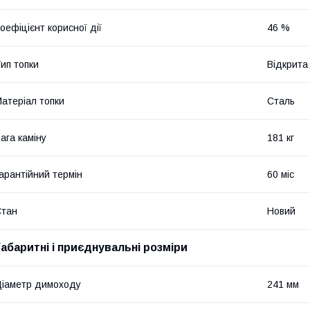
оефіцієнт корисної дії
46 %
ип топки
Відкрита
атеріал топки
Сталь
ага каміну
181 кг
арантійний термін
60 міс
Стан
Новий
Габаритні і приєднувальні розміри
іаметр димоходу
241 мм