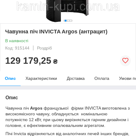
Чавунна піч INVICTA Argos (антрацит)
В наявності
Код: 915144
Роздріб
129 179,25
₴
Опис
Характеристики
Доставка
Оплата
Умови п
Опис
Чавунна піч
Argos
французької фірми INVICTA виготовлена з
високоякісного чавуну, обладнується номінальною
потужністю 12 кВт, при цьому вирізняється гарним дизайном і
головне, є ефективним опалювальним агрегатом.
Пічі Invicta відрізняються від аналогічних печей інших брендів,