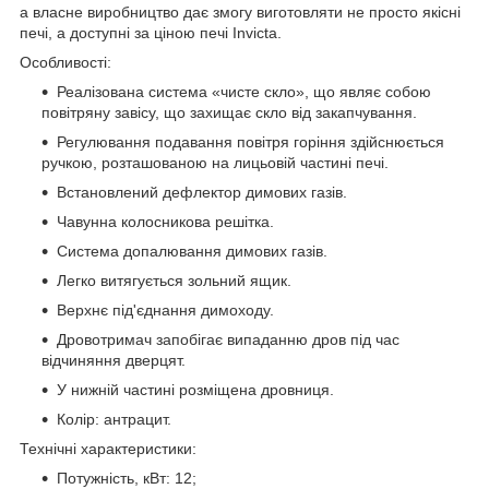
а власне виробництво дає змогу виготовляти не просто якісні
печі, а доступні за ціною печі Invicta.
Особливості:
Реалізована система «чисте скло», що являє собою
повітряну завісу, що захищає скло від закапчування.
Регулювання подавання повітря горіння здійснюється
ручкою, розташованою на лицьовій частині печі.
Встановлений дефлектор димових газів.
Чавунна колосникова решітка.
Система допалювання димових газів.
Легко витягується зольний ящик.
Верхнє під'єднання димоходу.
Дровотримач запобігає випаданню дров під час
відчиняння дверцят.
У нижній частині розміщена дровниця.
Колір: антрацит.
Технічні характеристики:
Потужність, кВт: 12;