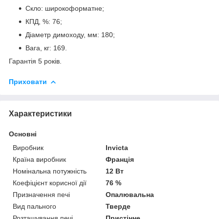
Скло: широкоформатне;
КПД, %: 76;
Діаметр димоходу, мм: 180;
Вага, кг: 169.
Гарантія 5 років.
Приховати
Характеристики
Основні
Виробник
Invicta
Країна виробник
Франція
Номінальна потужність
12 Вт
Коефіцієнт корисної дії
76 %
Призначення печі
Опалювальна
Вид пального
Тверде
Розташування печі
Пристінне