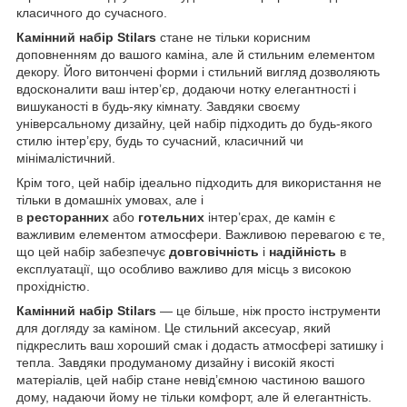
класичного до сучасного.
Камінний набір Stilars
стане не тільки корисним
доповненням до вашого каміна, але й стильним елементом
декору. Його витончені форми і стильний вигляд дозволяють
вдосконалити ваш інтер’єр, додаючи нотку елегантності і
вишуканості в будь-яку кімнату. Завдяки своєму
універсальному дизайну, цей набір підходить до будь-якого
стилю інтер’єру, будь то сучасний, класичний чи
мінімалістичний.
Крім того, цей набір ідеально підходить для використання не
тільки в домашніх умовах, але і
в
ресторанних
або
готельних
інтер’єрах, де камін є
важливим елементом атмосфери. Важливою перевагою є те,
що цей набір забезпечує
довговічність
і
надійність
в
експлуатації, що особливо важливо для місць з високою
прохідністю.
Камінний набір Stilars
— це більше, ніж просто інструменти
для догляду за каміном. Це стильний аксесуар, який
підкреслить ваш хороший смак і додасть атмосфері затишку і
тепла. Завдяки продуманому дизайну і високій якості
матеріалів, цей набір стане невід’ємною частиною вашого
дому, надаючи йому не тільки комфорт, але й елегантність.