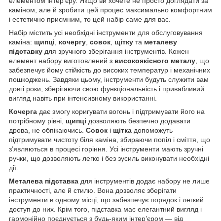
елементом інтер’єру. Якщо ви хочете не просто доглядати за
каміном, але й зробити цей процес максимально комфортним
і естетично приємним, то цей набір саме для вас.
Набір містить усі необхідні інструменти для обслуговування
каміна:
щипці
,
кочергу
,
совок
,
щітку
та
металеву
підставку
для зручного зберігання інструментів. Кожен
елемент набору виготовлений з
високоякісного металу
, що
забезпечує йому стійкість до високих температур і механічних
пошкоджень. Завдяки цьому, інструменти будуть служити вам
довгі роки, зберігаючи свою функціональність і привабливий
вигляд навіть при інтенсивному використанні.
Кочерга
дає змогу коригувати вогонь і підтримувати його на
потрібному рівні,
щипці
дозволяють безпечно додавати
дрова, не обпікаючись.
Совок
і
щітка
допоможуть
підтримувати чистоту біля каміна, збираючи попіл і сміття, що
з’являються в процесі горіння. Усі інструменти мають зручні
ручки, що дозволяють легко і без зусиль виконувати необхідні
дії.
Металева підставка
для інструментів додає набору не лише
практичності, але й стилю. Вона дозволяє зберігати
інструменти в одному місці, що забезпечує порядок і легкий
доступ до них. Крім того, підставка має елегантний вигляд і
гармонійно поєднується з будь-яким інтер’єром — від