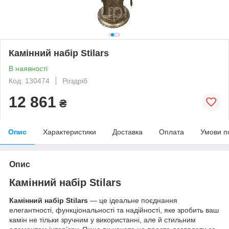
Камінний набір Stilars
В наявності
Код: 130474
Роздріб
12 861
₴
Опис
Характеристики
Доставка
Оплата
Умови п
Опис
Камінний набір Stilars
Камінний набір Stilars
— це ідеальне поєднання
елегантності, функціональності та надійності, яке зробить ваш
камін не тільки зручним у використанні, але й стильним