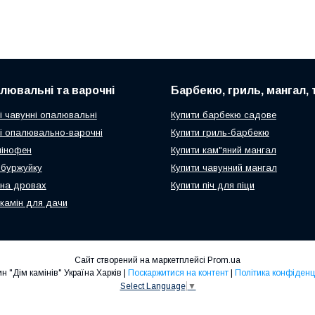
алювальні та варочні
Барбекю, гриль, мангал,
і чавунні опалювальні
Купити барбекю садове
чі опалювально-варочні
Купити гриль-барбекю
мінофен
Купити кам"яний мангал
ч-буржуйку
Купити чавунний мангал
 на дровах
Купити піч для піци
 камін для дачи
Сайт створений на маркетплейсі
Prom.ua
Магазин "Дім камінів" Україна Харків |
Поскаржитися на контент
|
Політика конфіденц
Select Language
▼