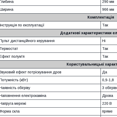
Глибина
290 мм
Ширина
966 мм
Комплектація
Інструкція по експлуатації
Так
Додаткові характеристики ел
Пульт дистанційного керування
Ні
Термостат
Так
Ефект полум'я
Так
Користувальницькі харак
Звуковий ефект потріскування дров
Да
Потужність (кВт)
0,9-1,8
Наявність обігріву
З обігрі
Наповнення електрокаміна
Дрова
Напруга мережі
220 В
Форма скла
пряме