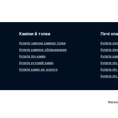
Каміни й топки
Печі оп
Купити чавунні камінні топки
Купити печ
Купити камінне облицювання
Купити пе
Купити піч-камін
Купити ка
Купити кутовий камін
Купити пі
Купити камін не дорого
Купити піч
Купити піч