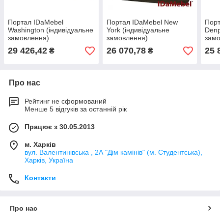
Портал IDaMebel
Портал IDaMebel New
Порт
Washington (індивідуальне
York (індивідуальне
Denp
замовлення)
замовлення)
замо
29 426,42
26 070,78
25 
₴
₴
Про нас
Рейтинг не сформований
Менше 5 відгуків за останній рік
Працює з 30.05.2013
м. Харків
вул. Валентинівська , 2А "Дім камінів" (м. Студентська),
Харків, Україна
Контакти
Про нас