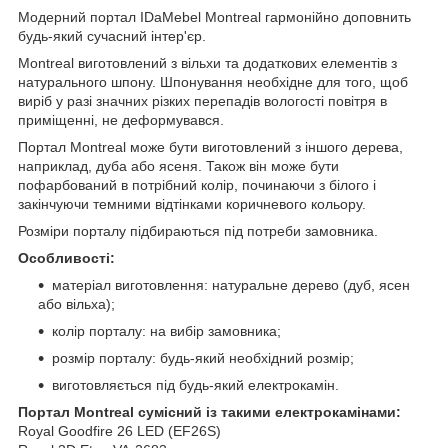
Модерний портал IDaMebel Montreal гармонійно доповнить
будь-який сучасний інтер'єр.
Montreal виготовлений з вільхи та додаткових елементів з
натурального шпону. Шпонування необхідне для того, щоб
виріб у разі значних різких перепадів вологості повітря в
приміщенні, не деформувався.
Портал Montreal може бути виготовлений з іншого дерева,
наприклад, дуба або ясеня. Також він може бути
пофарбований в потрібний колір, починаючи з білого і
закінчуючи темними відтінками коричневого кольору.
Розміри порталу підбираються під потреби замовника.
Особливості:
матеріал виготовлення: натуральне дерево (дуб, ясен
або вільха);
колір порталу: на вибір замовника;
розмір порталу: будь-який необхідний розмір;
виготовляється під будь-який електрокамін.
Портал Montreal сумісний із такими електрокамінами:
Royal Goodfire 26 LED (EF26S)