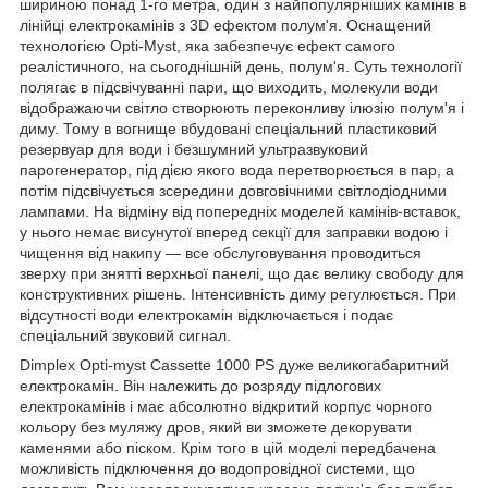
шириною понад 1-го метра, один з найпопулярніших камінів в
лінійці електрокамінів з 3D ефектом полум'я. Оснащений
технологією Opti-Myst, яка забезпечує ефект самого
реалістичного, на сьогоднішній день, полум'я. Суть технології
полягає в підсвічуванні пари, що виходить, молекули води
відображаючи світло створюють переконливу ілюзію полум'я і
диму. Тому в вогнище вбудовані спеціальний пластиковий
резервуар для води і безшумний ультразвуковий
парогенератор, під дією якого вода перетворюється в пар, а
потім підсвічується зсередини довговічними світлодіодними
лампами. На відміну від попередніх моделей камінів-вставок,
у нього немає висунутої вперед секції для заправки водою і
чищення від накипу — все обслуговування проводиться
зверху при знятті верхньої панелі, що дає велику свободу для
конструктивних рішень. Інтенсивність диму регулюється. При
відсутності води електрокамін відключається і подає
спеціальний звуковий сигнал.
Dimplex Opti-myst Cassette 1000 PS дуже великогабаритний
електрокамін. Він належить до розряду підлогових
електрокамінів і має абсолютно відкритий корпус чорного
кольору без муляжу дров, який ви зможете декорувати
каменями або піском. Крім того в цій моделі передбачена
можливість підключення до водопровідної системи, що