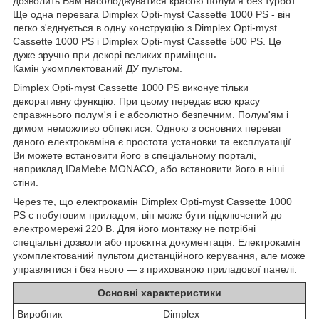
дозволить Вам насолоджуватися красою полум'я без турбот.
Ще одна перевага Dimplex Opti-myst Cassette 1000 PS - він
легко з'єднується в одну конструкцію з Dimplex Opti-myst
Cassette 1000 PS і Dimplex Opti-myst Cassette 500 PS. Це
дуже зручно при декорі великих приміщень.
Камін укомплектований ДУ пультом.
Dimplex Opti-myst Cassette 1000 PS виконує тільки
декоративну функцію. При цьому передає всю красу
справжнього полум'я і є абсолютно безпечним. Полум'ям і
димом неможливо обпектися. Одною з основних переваг
даного електрокаміна є простота установки та експлуатації.
Ви можете встановити його в спеціальному порталі,
наприклад IDaMebe MONACO, або встановити його в ніші
стіни.
Через те, що електрокамін Dimplex Opti-myst Cassette 1000
PS є побутовим приладом, він може бути підключений до
електромережі 220 В. Для його монтажу не потрібні
спеціальні дозволи або проєктна документація. Електрокамін
укомплектований пультом дистанційного керування, але може
управлятися і без нього — з прихованою приладової панелі.
Основні характеристики
Виробник
Dimplex