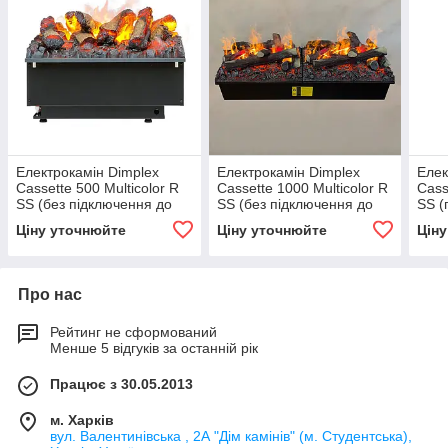
Електрокамін Dimplex
Електрокамін Dimplex
Елек
Cassette 500 Multicolor R
Cassette 1000 Multicolor R
Cass
SS (без підключення до
SS (без підключення до
SS (
води, з дровами)
води, з дровами)
з др
Ціну уточнюйте
Ціну уточнюйте
Цін
Про нас
Рейтинг не сформований
Менше 5 відгуків за останній рік
Працює з 30.05.2013
м. Харків
вул. Валентинівська , 2А "Дім камінів" (м. Студентська),