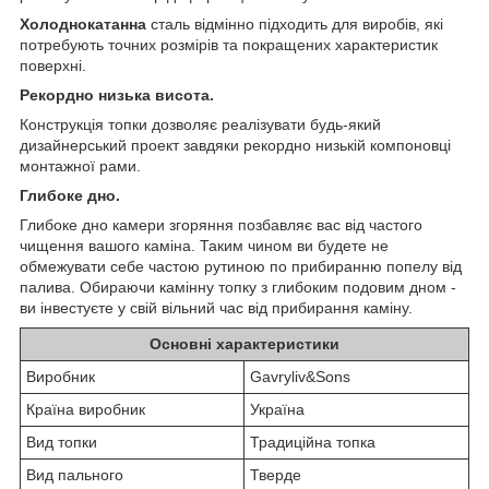
Холоднокатанна
сталь відмінно підходить для виробів, які
потребують точних розмірів та покращених характеристик
поверхні.
Рекордно низька висота.
Конструкція топки дозволяє реалізувати будь-який
дизайнерський проект завдяки рекордно низькій компоновці
монтажної рами.
Глибоке дно.
Глибоке дно камери згоряння позбавляє вас від частого
чищення вашого каміна. Таким чином ви будете не
обмежувати себе частою рутиною по прибиранню попелу від
палива. Обираючи камінну топку з глибоким подовим дном -
ви інвестуєте у свій вільний час від прибирання каміну.
Основні характеристики
Виробник
Gavryliv&Sons
Країна виробник
Україна
Вид топки
Традиційна топка
Вид пального
Тверде