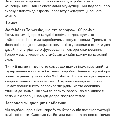
Ви отримуєте продукт, призначений для роботи як з
конвекційними, так і з системами акумуляції. Ми подбали про
високу стійкість до стресів і простоту експлуатації вашого
каміна.
Шамот.
Wolfshöher Tonwerke
, що вже впродовж 160 років є
безумовним лідером галузі зі своїми родовищами та
найтехнологічнішими виробничими потужностями. Тривала та
тісна співпраця з німецькою компанією дозволила втілити два
дизайни внутрішнього футерування камери спалювання.
Тепер у вас є можливість вибрати дизайн каміну на власний
смак.
Пічний шамот
– це не те саме, що шамот індустріальний та
футерування на основі бетонних виробів. Залежно від вибору
глини та рецептури вироби Wolfshöher Tonwerke відповідають
найрізноманітнішим вимогам. В окремих випадках пічний
шамот повинен бути особливо твердим, часто особливо
стійким до займання сажі та впливу вологи, по можливості
легким в обробці і завжди добре зберігає тепло.
Направляючі дверцят гільйотини.
Ми подбали про якість виробу та безпеку під час експлуатації
камінної топки. Система гільйотини виконана на нержавіючих