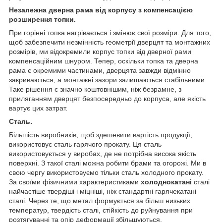
Незалежна дверна рама від корпусу з компенсацією
розширення топки.
При горінні топка нагрівається і змінює свої розміри. Для того,
щоб забезпечити незмінність геометрії дверцят та монтажних
розмірів, ми відокремили корпус топки від дверної рами
компенсаційним шнуром. Тепер, оскільки топка та дверна
рама є окремими частинами, дверцята завжди відмінно
закриваються, а монтажні зазори залишаються стабільними.
Таке рішення є значно коштовнішим, ніж безрамне, з
приляганням дверцят безпосередньо до корпуса, але якість
вартує цих затрат.
Сталь.
Більшість виробників, щоб здешевити вартість продукції,
використовує сталь гарячого прокату. Ця сталь
використовується у виробах, де не потрібна висока якість
поверхні. З такої сталі можна робити брами та огорожі. Ми в
свою чергу використовуємо тільки сталь холодного прокату.
За своїми фізичними характеристиками
холоднокатані
сталі
найчастіше твердіші і міцніші, ніж стандартні гарячекатані
сталі. Через те, що метал формується за більш низьких
температур, твердість сталі, стійкість до руйнування при
розтягуванні та опір деформації збільшуються.