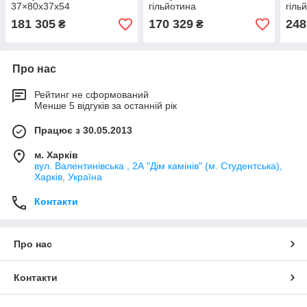
37×80x37x54
гільйотина
гіль
181 305
170 329
248
₴
₴
Про нас
Рейтинг не сформований
Менше 5 відгуків за останній рік
Працює з 30.05.2013
м. Харків
вул. Валентинівська , 2А "Дім камінів" (м. Студентська),
Харків, Україна
Контакти
Про нас
Контакти