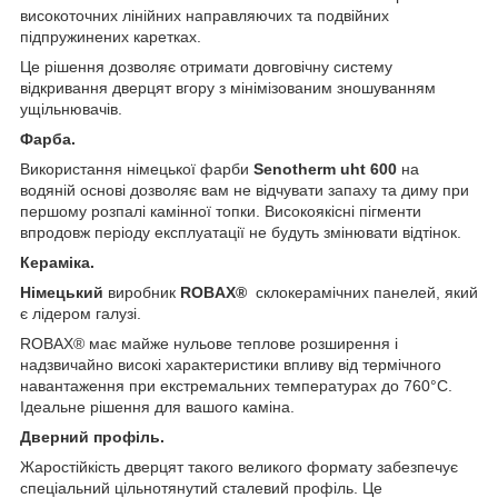
високоточних лінійних направляючих та подвійних
підпружинених каретках.
Це рішення дозволяє отримати довговічну систему
відкривання дверцят вгору з мінімізованим зношуванням
ущільнювачів.
Фарба.
Використання німецької фарби
Senotherm uht 600
на
водяній основі дозволяє вам не відчувати запаху та диму при
першому розпалі камінної топки. Високоякісні пігменти
впродовж періоду експлуатації не будуть змінювати відтінок.
Кераміка.
Німецький
виробник
ROBAX®
склокерамічних панелей, який
є лідером галузі.
ROBAX® має майже нульове теплове розширення і
надзвичайно високі характеристики впливу від термічного
навантаження при екстремальних температурах до 760°C.
Ідеальне рішення для вашого каміна.
Дверний профіль.
Жаростійкість дверцят такого великого формату забезпечує
спеціальний цільнотянутий сталевий профіль. Це