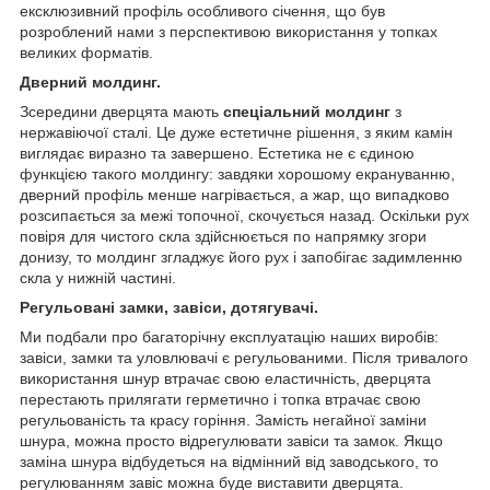
ексклюзивний профіль особливого січення, що був
розроблений нами з перспективою використання у топках
великих форматів.
Дверний молдинг.
Зсередини дверцята мають
спеціальний молдинг
з
нержавіючої сталі. Це дуже естетичне рішення, з яким камін
виглядає виразно та завершено. Естетика не є єдиною
функцією такого молдингу: завдяки хорошому екрануванню,
дверний профіль менше нагрівається, а жар, що випадково
розсипається за межі топочної, скочується назад. Оскільки рух
повіря для чистого скла здійснюється по напрямку згори
донизу, то молдинг згладжує його рух і запобігає задимленню
скла у нижній частині.
Регульовані замки, завіси, дотягувачі.
Ми подбали про багаторічну експлуатацію наших виробів:
завіси, замки та уловлювачі є регульованими. Після тривалого
використання шнур втрачає свою еластичність, дверцята
перестають прилягати герметично і топка втрачає свою
регульованість та красу горіння. Замість негайної заміни
шнура, можна просто відрегулювати завіси та замок. Якщо
заміна шнура відбудеться на відмінний від заводського, то
регулюванням завіс можна буде виставити дверцята.