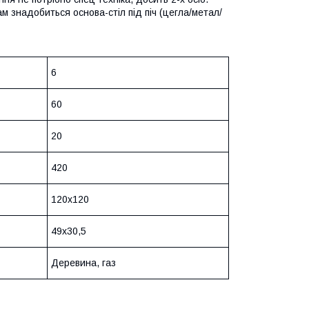
 знадобиться основа-стіл під піч (цегла/метал/
6
60
20
420
120х120
49x30,5
Деревина, газ