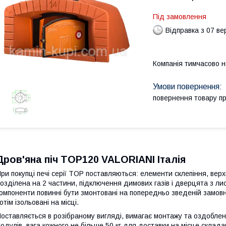
Під замовлення
Відправка з 07 в
Компанія тимчасово 
повернення товару п
Дров'яна піч TOP120
VALORIANI Італія
ри покупці печі серії TOP поставляються: елементи склепіння, верх
озділена на 2 частини, підключення димових газів і дверцята з ли
омпоненти повинні бути змонтовані на попередньо зведеній замовн
отім ізольовані на місці.
оставляється в розібраному вигляді, вимагає монтажу та оздоблен
одулів, вага кожного не більше 50 кг для доставки на місце складан