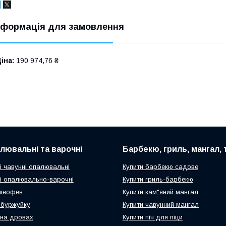
нформація для замовлення
іна:
190 974,76 ₴
алювальні та варочні
Барбекю, гриль, мангал,
і чавунні опалювальні
Купити барбекю садове
чі опалювально-варочні
Купити гриль-барбекю
мінофен
Купити кам"яний мангал
ч-буржуйку
Купити чавунний мангал
 на дровах
Купити піч для піци