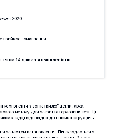
ересня 2026
не приймає замовлення
ротягом 14 днів
за домовленістю
ні компоненти з вогнетривкої цегли, арка,
стового металу для закриття горловини печі. Ці
иком кладці відповідно до наших інструкцій, а
ня за місцем встановлення. Піч складається з
ня не потрібно спец техніка, досить 2-х осіб.