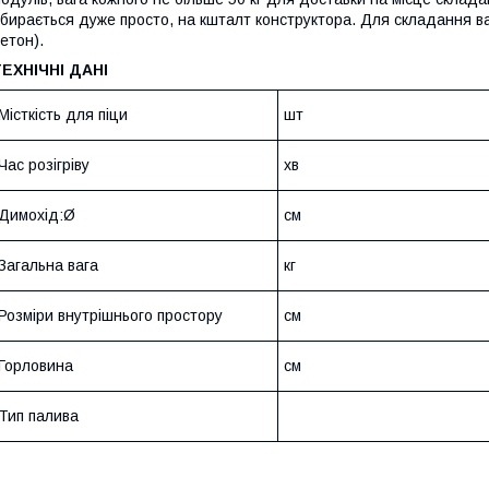
бирається дуже просто, на кшталт конструктора. Для складання вам
етон).
ТЕХНІЧНІ ДАНІ
Місткість для піци
шт
Час розігріву
хв
Димохід:Ø
см
Загальна вага
кг
Розміри внутрішнього простору
см
Горловина
см
Тип палива