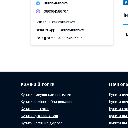
+380954605925
+380964586707
І
Viber
+380954605925
WhatsApp
+380954605925
Ц
telegram
+380964586707
Каміни й топки
Печі оп
Купити чавунні камінні топки
Купити печ
Купити камінне облицювання
Купити пе
Купити піч-камін
Купити ка
Купити кутовий камін
Купити пі
Купити камін не дорого
Купити піч