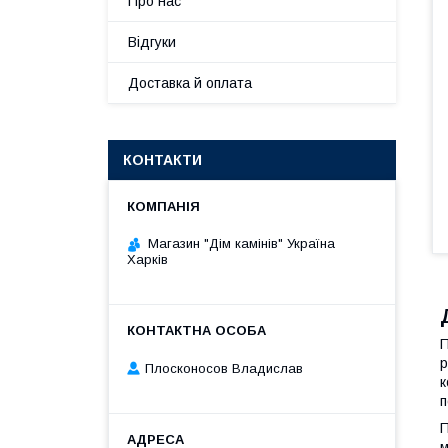
Про нас
Відгуки
Доставка й оплата
КОНТАКТИ
Магазин "Дім камінів" Україна
Харків
П
р
Плосконосов Владислав
к
п
П
м