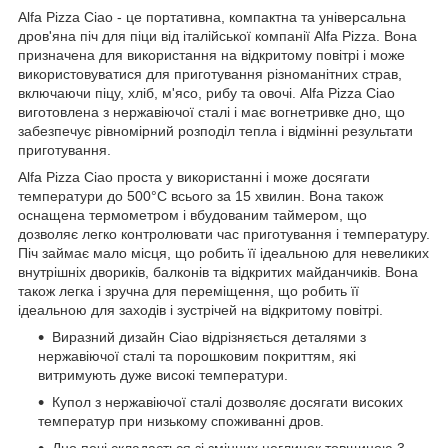
Alfa Pizza Ciao - це портативна, компактна та універсальна
дров'яна піч для піци від італійської компанії Alfa Pizza. Вона
призначена для використання на відкритому повітрі і може
використовуватися для приготування різноманітних страв,
включаючи піцу, хліб, м'ясо, рибу та овочі. Alfa Pizza Ciao
виготовлена з нержавіючої сталі і має вогнетривке дно, що
забезпечує рівномірний розподіл тепла і відмінні результати
приготування.
Alfa Pizza Ciao проста у використанні і може досягати
температури до 500°C всього за 15 хвилин. Вона також
оснащена термометром і вбудованим таймером, що
дозволяє легко контролювати час приготування і температуру.
Піч займає мало місця, що робить її ідеальною для невеликих
внутрішніх двориків, балконів та відкритих майданчиків. Вона
також легка і зручна для переміщення, що робить її
ідеальною для заходів і зустрічей на відкритому повітрі.
Виразний дизайн Ciao відрізняється деталями з
нержавіючої сталі та порошковим покриттям, які
витримують дуже високі температури.
Купол з нержавіючої сталі дозволяє досягати високих
температур при низькому споживанні дров.