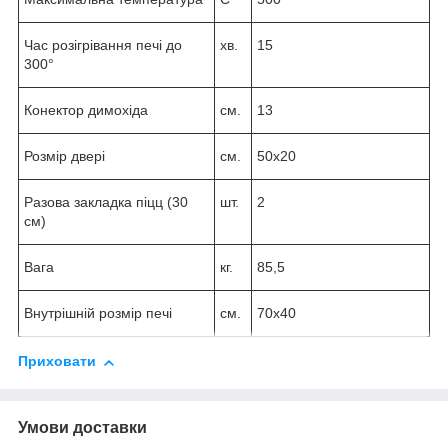
Час розігрівання печі до
хв.
15
300°
Конектор димохіда
см.
13
Розмір двері
см.
50х20
Разова закладка піцц (30
шт.
2
см)
Вага
кг.
85,5
Внутрішній розмір печі
см.
70х40
Приховати
Умови доставки