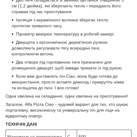
Дно печі складається зі змінних цеглинок товщиною 3
см (1,2 дюйма), які зберігають тепло і передають його
стравам під час приготування.
Ізоляція з керамічного волокна зберігає тепло
протягом тривалого часу.
Пірометр вимірює температуру в робочій камері.
Дверцята з ергономічною дерев'яною ручкою
дозволяють регулювати тягу всередині печі,
контролюючи вогонь.
Два отвори під горловиною печі призначені для
розміщення дверцят, щоб завжди тримати їх під рукою.
Коли вам доставлять піч Ciao, вона буде готова до
використання; просто вставте димохід і прикрутіть ніжки
та коліщатка до печі. І все готово!
Одна хвилина на складання, одна хвилина на приготування!
Загалом, Alfa Pizza Ciao - чудовий варіант для тих, хто шукає
портативну, високоякісну та універсальну піч для піци на
відкритому повітрі.
ТЕХНІЧНІ ДАНІ
Максимальна температура
C
500