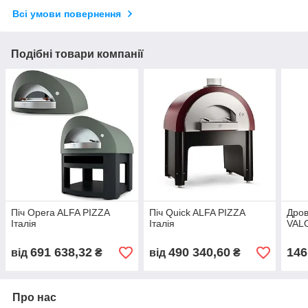
Всі умови повернення
Подібні товари компанії
Піч Opera ALFA PIZZA
Піч Quick ALFA PIZZA
Дров
Італія
Італія
VALO
691 638,32
490 340,60
146
від
₴
від
₴
Про нас