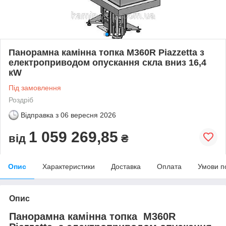
Панорамна камінна топка M360R Piazzetta з
електроприводом опускання скла вниз 16,4
кW
Під замовлення
Роздріб
Відправка з
06 вересня 2026
1 059 269,85
від
₴
Опис
Характеристики
Доставка
Оплата
Умови п
Опис
Панорамна камінна топка M360R