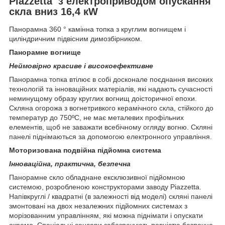
Piazzetta з електроприводом опускання
скла вниз 16,4 кW
Панорамна 360 ° камінна топка з круглим вогнищем і
циліндричним підвісним димозбірником.
Панорамне вогнище
Неймовірно красиве і високоефективне
Панорамна топка втілює в собі досконале поєднання високих
технологій та інноваційних матеріалів, які надають сучасності
неминущому образу круглих вогнищ доісторичної епохи.
Скляна огорожа з вогнетривкого керамічного скла, стійкого до
температур до 750ºС, не має металевих профільних
елементів, щоб не заважати всебічному огляду вогню. Скляні
панелі піднімаються за допомогою електронного управління.
Моторизована подвійна підйомна система
Інноваційна, практична, безпечна
Панорамне скло обладнане ексклюзивної підйомною
системою, розробленою конструкторами заводу Piazzetta.
Напівкруглі / квадратні (в залежності від моделі) скляні панелі
змонтовані на двох незалежних підйомних системах з
морізованним управлінням, які можна піднімати і опускати