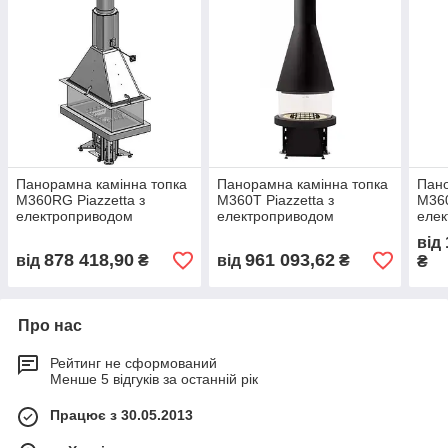
Панорамна камінна топка
Панорамна камінна топка
Пано
M360RG Piazzetta з
M360T Piazzetta з
M360
електроприводом
електроприводом
еле
опускання скла вниз 16,4
опускання скла вниз 16,4
опус
від
кW
кW
кW
878 418,90
961 093,62
від
₴
від
₴
₴
Про нас
Рейтинг не сформований
Менше 5 відгуків за останній рік
Працює з 30.05.2013