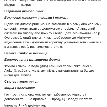
окремо. Спеціальні сенсори забезпечують повністю безпечне
відкриття і закриття.
Підвісний димозбірник
Виключно елегантні форми і розміри
Підвісний димозбірник можна замовити в білому або чорному
кольорі, і змонтувати за допомогою спеціальної анкорний
системи на плоску або похилу стелю / дах. Монтажний набір
був розроблений таким чином, щоб звести до мінімуму
відхилення в бік і дозволити коректну установку топки навіть в
кімнатах з особливо високою стелею.
Велике, глибоке вогнище
Ексклюзивна і практична форма
Форма і глибина пода (дна) камінної топки, виконаної з
Aluker®, забезпечують зручність у використанні та багато
місця для вугілля.
Сталева конструкція
Міцна і довговічна
Грунтовна сталева конструкція забезпечує міцність і
довговічність - що притаманні продукції заводу Piazzetta.
Інноваційний дефлектор