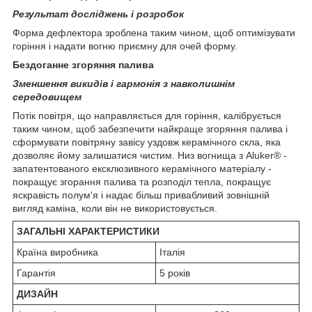
Результат досліджень і розробок
Форма дефлектора зроблена таким чином, щоб оптимізувати
горіння і надати вогню приємну для очей форму.
Бездоганне згоряння палива
Зменшення викидів і гармонія з навколишнім
середовищем
Потік повітря, що направляється для горіння, калібрується
таким чином, щоб забезпечити найкраще згоряння палива і
сформувати повітряну завісу уздовж керамічного скла, яка
дозволяє йому залишатися чистим. Низ вогнища з Aluker® -
запатентованого ексклюзивного керамічного матеріалу -
покращує згорання палива та розподіл тепла, покращує
яскравість полум'я і надає більш привабливий зовнішній
вигляд каміна, коли він не використовується.
ЗАГАЛЬНІ ХАРАКТЕРИСТИКИ
Країна виробника
Італія
Гарантія
5 років
ДИЗАЙН