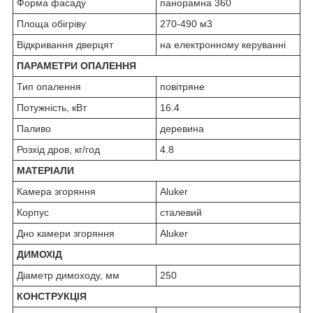
Форма фасаду
панорамна 360
Площа обігріву
270-490 м3
Відкривання дверцят
на електронному керуванні
ПАРАМЕТРИ ОПАЛЕННЯ
Тип опалення
повітряне
Потужність, кВт
16.4
Паливо
деревина
Розхід дров, кг/год
4.8
МАТЕРІАЛИ
Камера згоряння
Aluker
Корпус
сталевий
Дно камери згоряння
Aluker
ДИМОХІД
Діаметр димоходу, мм
250
КОНСТРУКЦІЯ