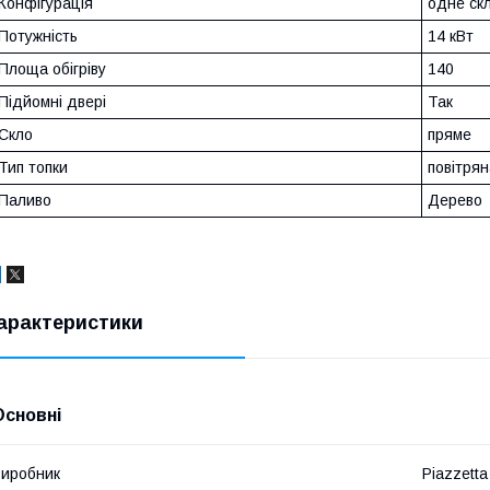
Конфігурація
одне ск
Потужність
14 кВт
Площа обігріву
140
Підйомні двері
Так
Скло
пряме
Тип топки
повітрян
Паливо
Дерево
арактеристики
Основні
иробник
Piazzetta