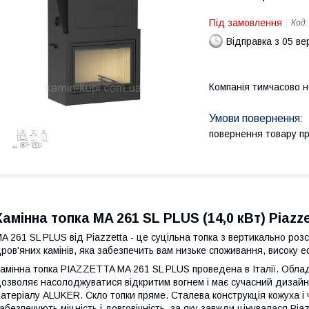
Під замовлення
Код
Відправка з 05 в
Компанія тимчасово 
повернення товару п
Камінна топка MA 261 SL PLUS (14,0 кВт) Piazz
A 261 SL PLUS від Piazzetta - це суцільна топка з вертикально р
ров'яних камінів, яка забезпечить вам низьке споживання, високу 
амінна топка PIAZZETTA MA 261 SL PLUS проведена в Італії. Обл
озволяє насолоджуватися відкритим вогнем і має сучасний дизайн
атеріалу ALUKER. Скло топки пряме. Сталева конструкція кожуха і ча
абезпечують міцність і довговічність, за яку завжди цінувалася Pia