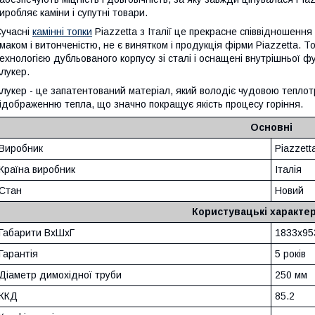
иробляє каміни і супутні товари.
учасні
камінні топки
Piazzetta з Італії це прекрасне співвідношення
маком і витонченістю, не є винятком і продукція фірми Piazzetta.
ехнологією дубльованого корпусу зі сталі і оснащені внутрішньої 
лукер.
лукер - це запатентований матеріал, який володіє чудовою теплотр
ідображенню тепла, що значно покращує якість процесу горіння.
Основні
Виробник
Piazzett
Країна виробник
Італія
Стан
Новий
Користувацькі характе
Габарити ВхШхГ
1833х95
Гарантія
5 років
Діаметр димохідної труби
250 мм
ККД
85.2