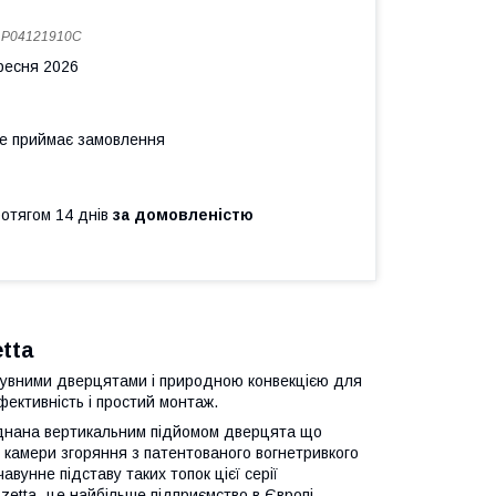
:
P04121910C
ересня 2026
не приймає замовлення
ротягом 14 днів
за домовленістю
etta
озсувними дверцятами і природною конвекцією для
ефективність і простий монтаж.
аднана вертикальним підйомом дверцята що
 камери згоряння з патентованого вогнетривкого
вунне підставу таких топок цієї серії
zzetta- це найбільше підприємство в Європі