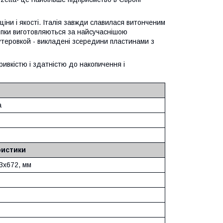
 ціни і якості. Італія завжди славилася витонченим
 Топки виготовляються за найсучаснішою
футеровкой - викладені зсередини пластинами з
ивкістю і здатністю до накопичення і
a
ристики
3х672, мм