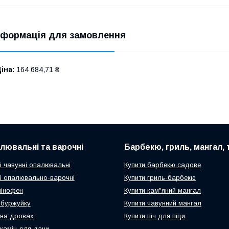
нформація для замовлення
іна:
164 684,71 ₴
алювальні та варочні
Барбекю, гриль, мангал,
і чавунні опалювальні
Купити барбекю садове
чі опалювально-варочні
Купити гриль-барбекю
мінофен
Купити кам"яний мангал
ч-буржуйку
Купити чавунний мангал
 на дровах
Купити піч для піци
 камін для дачи