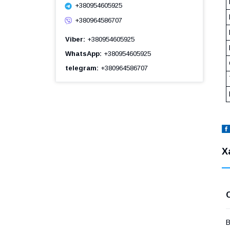
+380954605925
+380964586707
Viber
+380954605925
WhatsApp
+380954605925
telegram
+380964586707
Х
В