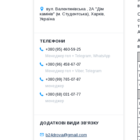
в
вул. Валентинівська , 2А "Дім
камінів" (м. Студентська), Харків,
С
Україна
с
т
А
А
в
+380 (95) 460-59-25
Менеджер тел + Telegram, WhatsApp
+380 (96) 458-67-07
Менеджер тел + Viber, Telegram
+380 (99) 765-07-87
менеджер
+380 (68) 031-07-77
менеджер
b24drova@gmail.com