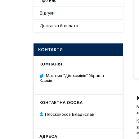
Про нас
Відгуки
Доставка й оплата
КОНТАКТИ
Магазин "Дім камінів" Україна
Харків
M
д
Плосконосов Владислав
К
д
м
з