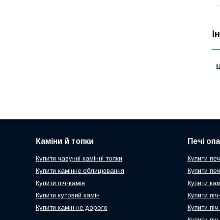
І
Ц
Каміни й топки
Печі оп
Купити чавунні камінні топки
Купити печ
Купити камінне облицювання
Купити пе
Купити піч-камін
Купити ка
Купити кутовий камін
Купити пі
Купити камін не дорого
Купити піч
Купити піч