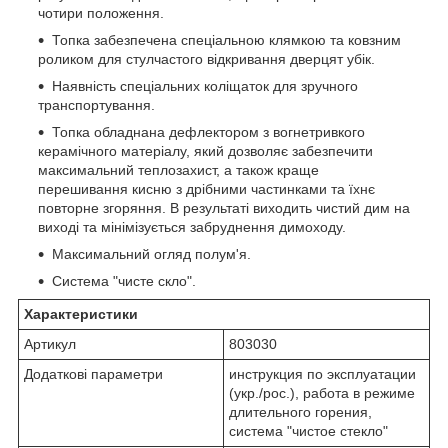
чотири положення.
Топка забезпечена спеціальною клямкою та ковзним
роликом для стулчастого відкривання дверцят убік.
Наявність спеціальних коліщаток для зручного
транспортування.
Топка обладнана дефлектором з вогнетривкого
керамічного матеріалу, який дозволяє забезпечити
максимальний теплозахист, а також краще
перешивання кисню з дрібними частинками та їхнє
повторне згоряння. В результаті виходить чистий дим на
виході та мінімізується забруднення димоходу.
Максимальний огляд полум'я.
Система "чисте скло".
Характеристики
Артикул
803030
Додаткові параметри
инструкция по эксплуатации
(укр./рос.), работа в режиме
длительного горения,
система "чистое стекло"