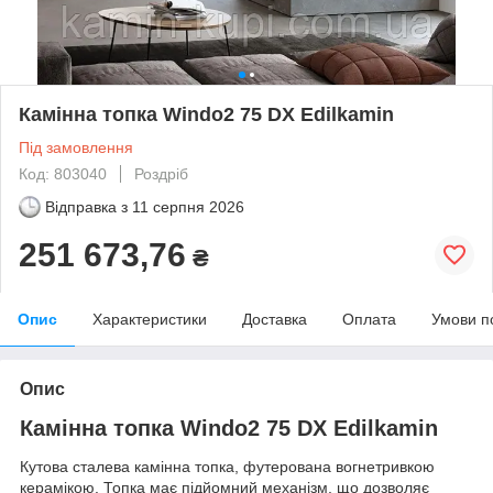
Камінна топка Windo2 75 DX Edilkamin
Під замовлення
Код: 803040
Роздріб
Відправка з
11 серпня 2026
251 673,76
₴
Опис
Характеристики
Доставка
Оплата
Умови п
Опис
Камінна топка Windo2 75 DX Edilkamin
Кутова сталева камінна топка, футерована вогнетривкою
керамікою. Топка має підйомний механізм, що дозволяє