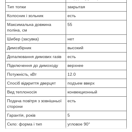
Тип топки
закрытая
Колосник і зольник
есть
Максимальна довжина
55
поліна, см
Шибер (засувка)
нет
Димозбірник
высокий
Допалювання димових газів
есть
Підключення до димоходу
верхнее
Потужність, кВт
12.0
Спосіб відкриття дверцят
подъем вверх
Вид теплоносія
конвекционный
Подача повітря з зовнішньої
есть
сторони
Гарантія, років
5
Скло: форма і тип
угловое 90°