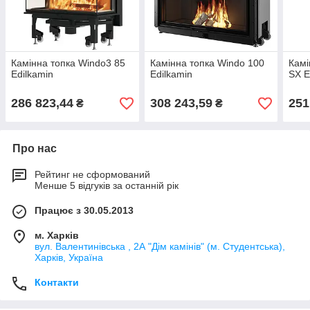
Камінна топка Windo3 85
Камінна топка Windo 100
Камі
Edilkamin
Edilkamin
SX E
286 823,44
308 243,59
251
₴
₴
Про нас
Рейтинг не сформований
Менше 5 відгуків за останній рік
Працює з 30.05.2013
м. Харків
вул. Валентинівська , 2А "Дім камінів" (м. Студентська),
Харків, Україна
Контакти