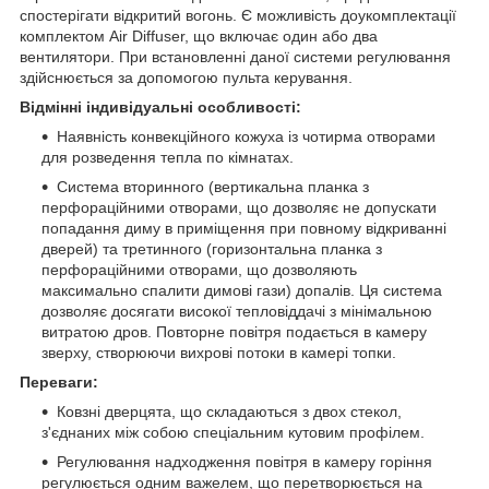
спостерігати відкритий вогонь. Є можливість доукомплектації
комплектом Air Diffuser, що включає один або два
вентилятори. При встановленні даної системи регулювання
здійснюється за допомогою пульта керування.
Відмінні індивідуальні особливості:
Наявність конвекційного кожуха із чотирма отворами
для розведення тепла по кімнатах.
Система вторинного (вертикальна планка з
перфораційними отворами, що дозволяє не допускати
попадання диму в приміщення при повному відкриванні
дверей) та третинного (горизонтальна планка з
перфораційними отворами, що дозволяють
максимально спалити димові гази) допалів. Ця система
дозволяє досягати високої тепловіддачі з мінімальною
витратою дров. Повторне повітря подається в камеру
зверху, створюючи вихрові потоки в камері топки.
Переваги:
Ковзні дверцята, що складаються з двох стекол,
з'єднаних між собою спеціальним кутовим профілем.
Регулювання надходження повітря в камеру горіння
регулюється одним важелем, що перетворюється на