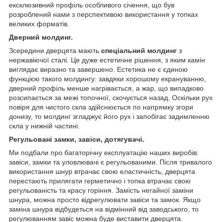
ексклюзивний профіль особливого січення, що був
розроблений нами з перспективою використання у топках
великих форматів.
Дверний молдинг.
Зсередини дверцята мають
спеціальний молдинг
з
нержавіючої сталі. Це дуже естетичне рішення, з яким камін
виглядає виразно та завершено. Естетика не є єдиною
функцією такого молдингу: завдяки хорошому екрануванню,
дверний профіль менше нагрівається, а жар, що випадково
розсипається за межі топочної, скочується назад. Оскільки рух
повіря для чистого скла здійснюється по напрямку згори
донизу, то молдинг згладжує його рух і запобігає задимленню
скла у нижній частині.
Регульовані замки, завіси, дотягувачі.
Ми подбали про багаторічну експлуатацію наших виробів:
завіси, замки та уловлювачі є регульованими. Після тривалого
використання шнур втрачає свою еластичність, дверцята
перестають прилягати герметично і топка втрачає свою
регульованість та красу горіння. Замість негайної заміни
шнура, можна просто відрегулювати завіси та замок. Якщо
заміна шнура відбудеться на відмінний від заводського, то
регулюванням завіс можна буде виставити дверцята.