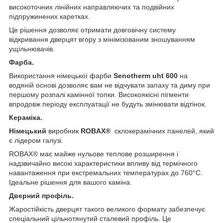
високоточних лінійних направляючих та подвійних
підпружинених каретках.
Це рішення дозволяє отримати довговічну систему
відкривання дверцят вгору з мінімізованим зношуванням
ущільнювачів.
Фарба.
Використання німецької фарби
Senotherm uht 600
на
водяній основі дозволяє вам не відчувати запаху та диму при
першому розпалі камінної топки. Високоякісні пігменти
впродовж періоду експлуатації не будуть змінювати відтінок.
Кераміка.
Німецький
виробник
ROBAX®
склокерамічних панелей, який
є лідером галузі.
ROBAX® має майже нульове теплове розширення і
надзвичайно високі характеристики впливу від термічного
навантаження при екстремальних температурах до 760°C.
Ідеальне рішення для вашого каміна.
Дверний профіль.
Жаростійкість дверцят такого великого формату забезпечує
спеціальний цільнотянутий сталевий профіль. Це