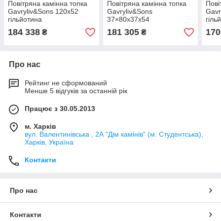
Повітряна камінна топка
Повітряна камінна топка
Пові
Gavryliv&Sons 120x52
Gavryliv&Sons
Gavr
гільйотина
37×80x37x54
гіль
184 338
181 305
170
₴
₴
Про нас
Рейтинг не сформований
Менше 5 відгуків за останній рік
Працює з 30.05.2013
м. Харків
вул. Валентинівська , 2А "Дім камінів" (м. Студентська),
Харків, Україна
Контакти
Про нас
Контакти