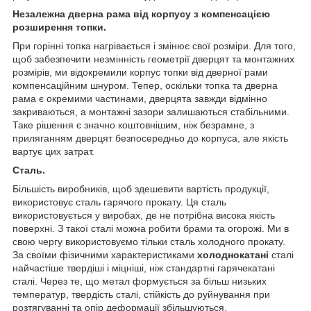
Незалежна дверна рама від корпусу з компенсацією
розширення топки.
При горінні топка нагрівається і змінює свої розміри. Для того,
щоб забезпечити незмінність геометрії дверцят та монтажних
розмірів, ми відокремили корпус топки від дверної рами
компенсаційним шнуром. Тепер, оскільки топка та дверна
рама є окремими частинами, дверцята завжди відмінно
закриваються, а монтажні зазори залишаються стабільними.
Таке рішення є значно коштовнішим, ніж безрамне, з
приляганням дверцят безпосередньо до корпуса, але якість
вартує цих затрат.
Сталь.
Більшість виробників, щоб здешевити вартість продукції,
використовує сталь гарячого прокату. Ця сталь
використовується у виробах, де не потрібна висока якість
поверхні. З такої сталі можна робити брами та огорожі. Ми в
свою чергу використовуємо тільки сталь холодного прокату.
За своїми фізичними характеристиками
холоднокатані
сталі
найчастіше твердіші і міцніші, ніж стандартні гарячекатані
сталі. Через те, що метал формується за більш низьких
температур, твердість сталі, стійкість до руйнування при
розтягуванні та опір деформації збільшуються.