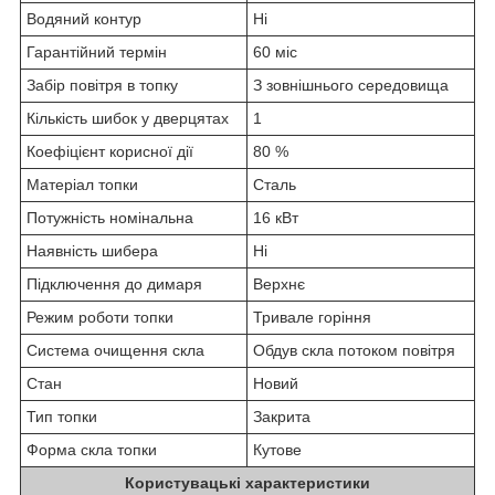
Водяний контур
Ні
Гарантійний термін
60 міс
Забір повітря в топку
З зовнішнього середовища
Кількість шибок у дверцятах
1
Коефіцієнт корисної дії
80 %
Матеріал топки
Сталь
Потужність номінальна
16 кВт
Наявність шибера
Ні
Підключення до димаря
Верхнє
Режим роботи топки
Тривале горіння
Система очищення скла
Обдув скла потоком повітря
Стан
Новий
Тип топки
Закрита
Форма скла топки
Кутове
Користувацькі характеристики