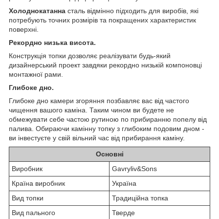
Холоднокатанна
сталь відмінно підходить для виробів, які
потребують точних розмірів та покращених характеристик
поверхні.
Рекордно низька висота.
Конструкція топки дозволяє реалізувати будь-який
дизайнерський проект завдяки рекордно низькій компоновці
монтажної рами.
Глибоке дно.
Глибоке дно камери згоряння позбавляє вас від частого
чищення вашого каміна. Таким чином ви будете не
обмежувати себе частою рутиною по прибиранню попелу від
палива. Обираючи камінну топку з глибоким подовим дном -
ви інвестуєте у свій вільний час від прибирання каміну.
Основні
Виробник
Gavryliv&Sons
Країна виробник
Україна
Вид топки
Традиційна топка
Вид пального
Тверде