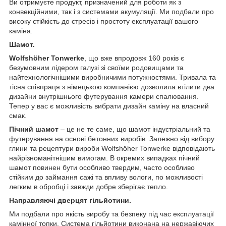
Ви отримуєте продукт, призначений для роботи як з
конвекційними, так і з системами акумуляції. Ми подбали про
високу стійкість до стресів і простоту експлуатації вашого
каміна.
Шамот.
Wolfshöher Tonwerke
, що вже впродовж 160 років є
безумовним лідером галузі зі своїми родовищами та
найтехнологічнішими виробничими потужностями. Тривала та
тісна співпраця з німецькою компанією дозволила втілити два
дизайни внутрішнього футерування камери спалювання.
Тепер у вас є можливість вибрати дизайн каміну на власний
смак.
Пічний шамот
– це не те саме, що шамот індустріальний та
футерування на основі бетонних виробів. Залежно від вибору
глини та рецептури вироби Wolfshöher Tonwerke відповідають
найрізноманітнішим вимогам. В окремих випадках пічний
шамот повинен бути особливо твердим, часто особливо
стійким до займання сажі та впливу вологи, по можливості
легким в обробці і завжди добре зберігає тепло.
Направляючі дверцят гільйотини.
Ми подбали про якість виробу та безпеку під час експлуатації
камінної топки. Система гільйотини виконана на нержавіючих