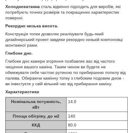
Холоднокатанна
сталь відмінно підходить для виробів, які
потребують точних розмірів та покращених характеристик
поверхні.
Рекордно низька висота.
Конструкція топки дозволяє реалізувати будь-який
дизайнерський проект завдяки рекордно низькій компоновці
монтажної рами.
Глибоке дно.
Глибоке дно камери згоряння позбавляє вас від частого
чищення вашого каміна. Таким чином ви будете не
обмежувати себе частою рутиною по прибиранню попелу від
палива. Обираючи камінну топку з глибоким подовим дном -
ви інвестуєте у свій вільний час від прибирання каміну.
Характеристики
Номінальна потужність,
14.0
кВт
Площа обігріву, до м2
140
ККД
80.0