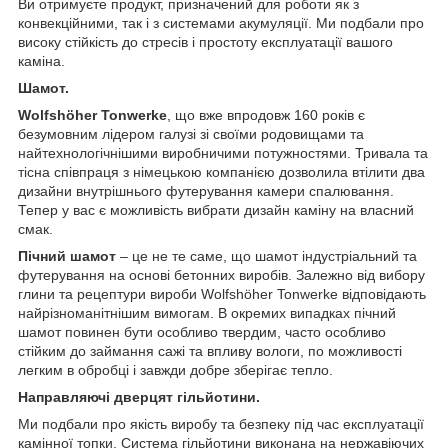
Ви отримуєте продукт, призначений для роботи як з
конвекційними, так і з системами акумуляції. Ми подбали про
високу стійкість до стресів і простоту експлуатації вашого
каміна.
Шамот.
Wolfshöher Tonwerke
, що вже впродовж 160 років є
безумовним лідером галузі зі своїми родовищами та
найтехнологічнішими виробничими потужностями. Тривала та
тісна співпраця з німецькою компанією дозволила втілити два
дизайни внутрішнього футерування камери спалювання.
Тепер у вас є можливість вибрати дизайн каміну на власний
смак.
Пічний шамот
– це не те саме, що шамот індустріальний та
футерування на основі бетонних виробів. Залежно від вибору
глини та рецептури вироби Wolfshöher Tonwerke відповідають
найрізноманітнішим вимогам. В окремих випадках пічний
шамот повинен бути особливо твердим, часто особливо
стійким до займання сажі та впливу вологи, по можливості
легким в обробці і завжди добре зберігає тепло.
Направляючі дверцят гільйотини.
Ми подбали про якість виробу та безпеку під час експлуатації
камінної топки. Система гільйотини виконана на нержавіючих