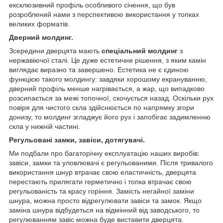
ексклюзивний профіль особливого січення, що був
розроблений нами з перспективою використання у топках
великих форматів.
Дверний молдинг.
Зсередини дверцята мають
спеціальний молдинг
з
нержавіючої сталі. Це дуже естетичне рішення, з яким камін
виглядає виразно та завершено. Естетика не є єдиною
функцією такого молдингу: завдяки хорошому екрануванню,
дверний профіль менше нагрівається, а жар, що випадково
розсипається за межі топочної, скочується назад. Оскільки рух
повіря для чистого скла здійснюється по напрямку згори
донизу, то молдинг згладжує його рух і запобігає задимленню
скла у нижній частині.
Регульовані замки, завіси, дотягувачі.
Ми подбали про багаторічну експлуатацію наших виробів:
завіси, замки та уловлювачі є регульованими. Після тривалого
використання шнур втрачає свою еластичність, дверцята
перестають прилягати герметично і топка втрачає свою
регульованість та красу горіння. Замість негайної заміни
шнура, можна просто відрегулювати завіси та замок. Якщо
заміна шнура відбудеться на відмінний від заводського, то
регулюванням завіс можна буде виставити дверцята.