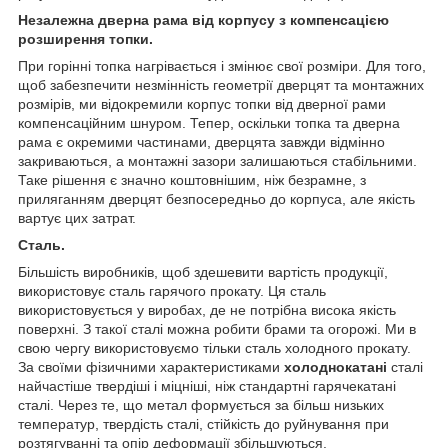
Незалежна дверна рама від корпусу з компенсацією
розширення топки.
При горінні топка нагрівається і змінює свої розміри. Для того,
щоб забезпечити незмінність геометрії дверцят та монтажних
розмірів, ми відокремили корпус топки від дверної рами
компенсаційним шнуром. Тепер, оскільки топка та дверна
рама є окремими частинами, дверцята завжди відмінно
закриваються, а монтажні зазори залишаються стабільними.
Таке рішення є значно коштовнішим, ніж безрамне, з
приляганням дверцят безпосередньо до корпуса, але якість
вартує цих затрат.
Сталь.
Більшість виробників, щоб здешевити вартість продукції,
використовує сталь гарячого прокату. Ця сталь
використовується у виробах, де не потрібна висока якість
поверхні. З такої сталі можна робити брами та огорожі. Ми в
свою чергу використовуємо тільки сталь холодного прокату.
За своїми фізичними характеристиками
холоднокатані
сталі
найчастіше твердіші і міцніші, ніж стандартні гарячекатані
сталі. Через те, що метал формується за більш низьких
температур, твердість сталі, стійкість до руйнування при
розтягуванні та опір деформації збільшуються.