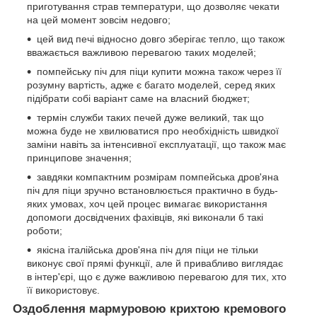
приготування страв температури, що дозволяє чекати
на цей момент зовсім недовго;
цей вид печі відносно довго зберігає тепло, що також
вважається важливою перевагою таких моделей;
помпейську піч для піци купити можна також через її
розумну вартість, адже є багато моделей, серед яких
підібрати собі варіант саме на власний бюджет;
термін служби таких печей дуже великий, так що
можна буде не хвилюватися про необхідність швидкої
заміни навіть за інтенсивної експлуатації, що також має
принципове значення;
завдяки компактним розмірам помпейська дров'яна
піч для піци зручно встановлюється практично в будь-
яких умовах, хоч цей процес вимагає використання
допомоги досвідчених фахівців, які виконали б такі
роботи;
якісна італійська дров'яна піч для піци не тільки
виконує свої прямі функції, але й привабливо виглядає
в інтер'єрі, що є дуже важливою перевагою для тих, хто
її використовує.
Оздоблення мармуровою крихтою кремового