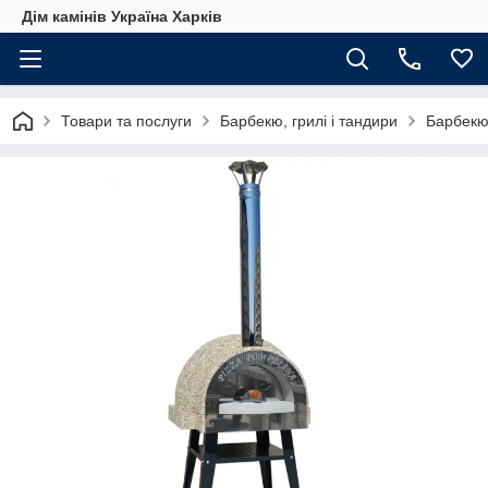
Дім камінів Україна Харків
Товари та послуги
Барбекю, грилі і тандири
Барбекю