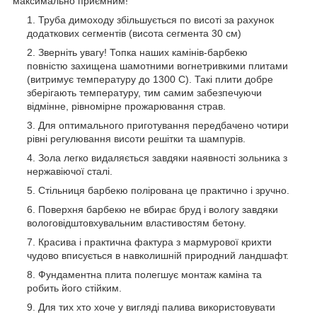
максимально приємним!
Труба димоходу збільшується по висоті за рахунок
додаткових сегментів (висота сегмента 30 см)
Зверніть увагу! Топка наших камінів-барбекю
повністю захищена шамотними вогнетривкими плитами
(витримує температуру до 1300 С). Такі плити добре
зберігають температуру, тим самим забезпечуючи
відмінне, рівномірне прожарювання страв.
Для оптимального приготування передбачено чотири
рівні регулювання висоти решітки та шампурів.
Зола легко видаляється завдяки наявності зольника з
нержавіючої сталі.
Стільниця барбекю полірована це практично і зручно.
Поверхня барбекю не вбирає бруд і вологу завдяки
вологовідштовхувальним властивостям бетону.
Красива і практична фактура з мармурової крихти
чудово вписується в навколишній природний ландшафт.
Фундаментна плита полегшує монтаж каміна та
робить його стійким.
Для тих хто хоче у вигляді палива використовувати