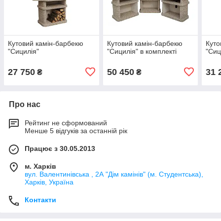
Кутовий камін-барбекю
Кутовий камін-барбекю
Куто
"Сицилія"
"Сицилія" в комплекті
"Сиц
27 750
50 450
31 
₴
₴
Про нас
Рейтинг не сформований
Менше 5 відгуків за останній рік
Працює з 30.05.2013
м. Харків
вул. Валентинівська , 2А "Дім камінів" (м. Студентська),
Харків, Україна
Контакти