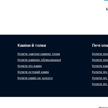
Ц
Каміни й топки
Печі оп
Купити чавунні камінні топки
Купити печ
Купити камінне облицювання
Купити пе
Купити піч-камін
Купити ка
Купити кутовий камін
Купити пі
Купити камін не дорого
Купити піч
Купити піч