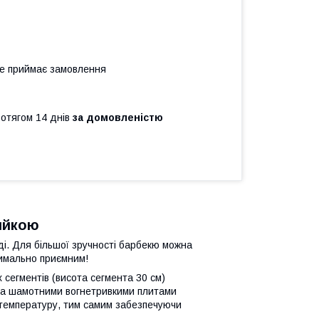
не приймає замовлення
ротягом 14 днів
за домовленістю
мийкою
і. Для більшої зручності барбекю можна
симально приємним!
 сегментів (висота сегмента 30 см)
ена шамотними вогнетривкими плитами
 температуру, тим самим забезпечуючи