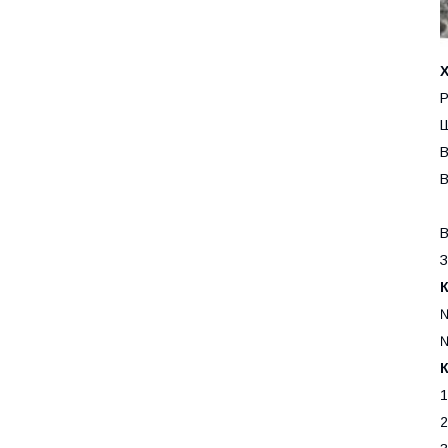
Р
Ш
В
В
В
З
К
№
№
1
2