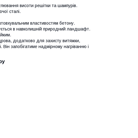
улювання висоти решітки та шампурів.
чої сталі.
штовхувальним властивостям бетону.
сується в навколишній природний ландшафт.
ійким.
дрова, додатково для захисту витяжки,
 Він запобігатиме надмірному нагріванню і
ру