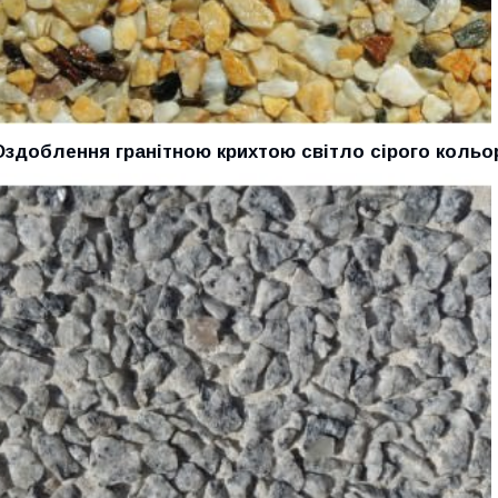
Оздоблення гранітною крихтою світло сірого кольо