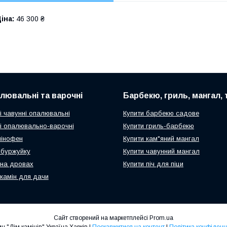
іна:
46 300 ₴
алювальні та варочні
Барбекю, гриль, мангал,
і чавунні опалювальні
Купити барбекю садове
чі опалювально-варочні
Купити гриль-барбекю
мінофен
Купити кам"яний мангал
ч-буржуйку
Купити чавунний мангал
 на дровах
Купити піч для піци
 камін для дачи
Сайт створений на маркетплейсі
Prom.ua
Магазин "Дім камінів" Україна Харків |
Поскаржитися на контент
|
Політика конфіденц