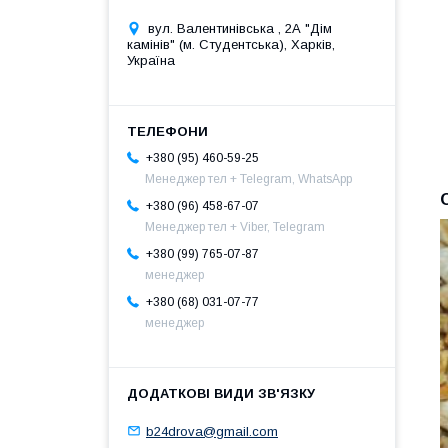
вул. Валентинівська , 2А "Дім
камінів" (м. Студентська), Харків,
Україна
+380 (95) 460-59-25
Менеджер тел + Telegram, WhatsApp
+380 (96) 458-67-07
Менеджер тел + Viber, Telegram
+380 (99) 765-07-87
менеджер
+380 (68) 031-07-77
менеджер
b24drova@gmail.com