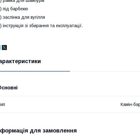
) рамка для шампурів
) під барбекю
) заслінка для вугілля
) інструкція зі збирання та експлуатації.
арактеристики
Основні
ип
Камін-ба
нформація для замовлення