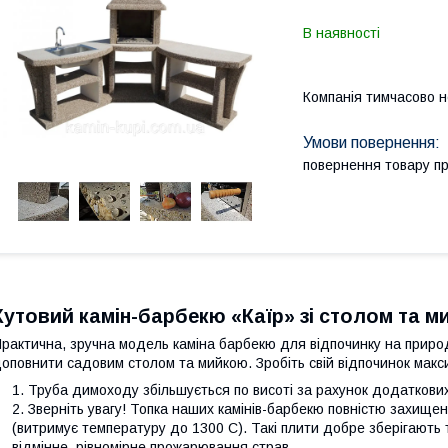
В наявності
Компанія тимчасово 
повернення товару п
Кутовий камін-барбекю «Каїр» зі столом та 
рактична, зручна модель каміна барбекю для відпочинку на природ
оповнити садовим столом та мийкою. Зробіть свій відпочинок мак
Труба димоходу збільшується по висоті за рахунок додаткових
Зверніть увагу! Топка наших камінів-барбекю повністю захищ
(витримує температуру до 1300 С). Такі плити добре зберігають
відмінне, рівномірне прожарювання страв.