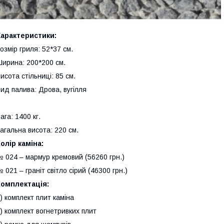
Характеристики:
озмір гриля: 52*37 см.
ирина: 200*200 см.
исота стільниці: 85 см.
ид палива: Дрова, вугілля
ага: 1400 кг.
агальна висота: 220 см.
олір каміна:
 024 – мармур кремовий (56260 грн.)
 021 – граніт світло сірий (46300 грн.)
Комплектація
:
) комплект плит каміна
) комплект вогнетривких плит