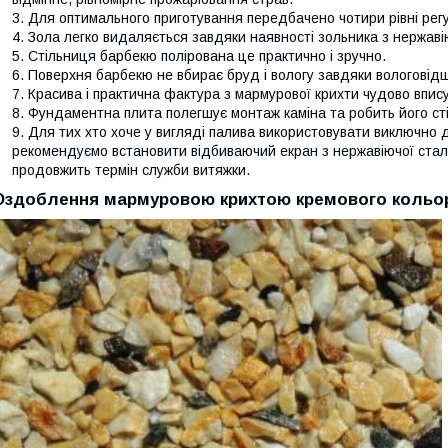
Для оптимального приготування передбачено чотири рівні рег
Зола легко видаляється завдяки наявності зольника з нержавію
Стільниця барбекю полірована це практично і зручно.
Поверхня барбекю не вбирає бруд і вологу завдяки вологовід
Красива і практична фактура з мармурової крихти чудово впи
Фундаментна плита полегшує монтаж каміна та робить його ст
Для тих хто хоче у вигляді палива використовувати виключно 
рекомендуємо встановити відбиваючий екран з нержавіючої сталі.
продовжить термін служби витяжки.
Оздоблення мармуровою крихтою кремового кольо