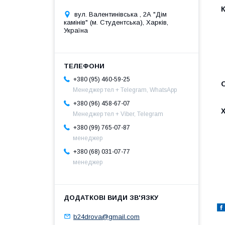
вул. Валентинівська , 2А "Дім
камінів" (м. Студентська), Харків,
Україна
+380 (95) 460-59-25
Менеджер тел + Telegram, WhatsApp
+380 (96) 458-67-07
Менеджер тел + Viber, Telegram
+380 (99) 765-07-87
менеджер
+380 (68) 031-07-77
менеджер
b24drova@gmail.com