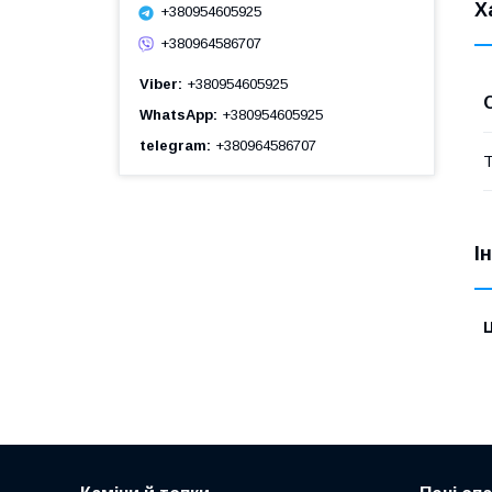
Х
+380954605925
+380964586707
Viber
+380954605925
WhatsApp
+380954605925
telegram
+380964586707
Т
І
Ц