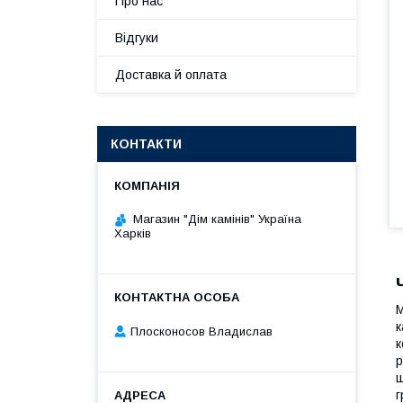
Про нас
Відгуки
Доставка й оплата
КОНТАКТИ
Магазин "Дім камінів" Україна
Харків
М
к
Плосконосов Владислав
к
р
ш
г