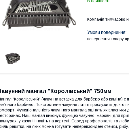
В наявності
Компанія тимчасово 
повернення товару п
Чавунний мангал "Королівський" 750мм
ангал "Королівський" (чавунна вставка для барбекю або каміна) є 
ам'яного барбекю. Товстостінне чавунне лиття прослужить довго і н
омфорт. Функціональність чавунного мангала оцінять як власники д
есторанах. Наш мангал виконує функцію чавунної жаровні для приг
ампурах, у казані і навіть на вертелі. Серед професіоналів та люб
риль-решітки, на яких можна готувати неперевзойдені стейки, рибу,