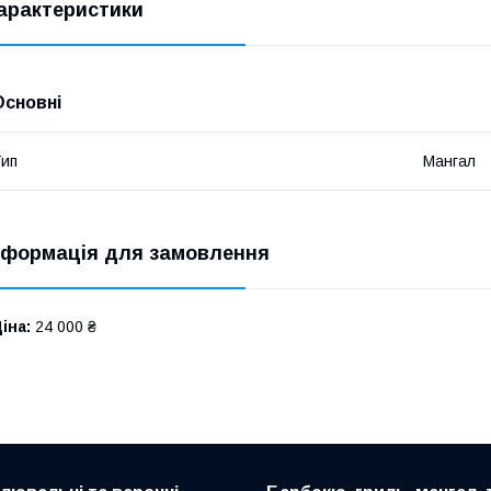
арактеристики
Основні
ип
Мангал
нформація для замовлення
іна:
24 000 ₴