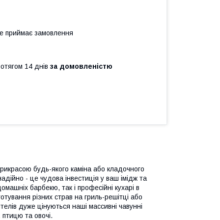
не приймає замовлення
ротягом 14 днів
за домовленістю
прикрасою будь-якого каміна або кладочного
адійно - це чудова інвестиція у ваш імідж та
омашніх барбекю, так і професійні кухарі в
отування різних страв на гриль-решітці або
ителів дуже цінуються наші массивні чавунні
 птицю та овочі.