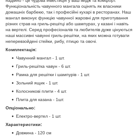
надійно - це чудова інвестиція у ваш імідж та комфорт.
Функціональність чавунного мангала оцінять як власники
домашніх барбекю, так і професійні кухарі в ресторанах. Наш
мангал виконує функцію чавунної жаровні для приготування
різних страв на гриль-решітці або шампурах, у казані і навіть
на вертелі. Серед професіоналів та любителів дуже цінуються
наші массивні чавунні гриль-решітки, на яких можна готувати
неперевзойдені стейки, рибу, птицю та овочі.
Комплектація:
Чавунний мангал - 1 шт.
Гриль-решітка чавун - 6 шт.
Рамка для решітки і шампурів - 1 шт.
Зольний ящик - 1 шт.
Колосникові плити - 4 шт.
Плита для казана - 1шт.
Опціонально:
Електро-вертел - 1 шт.
Характеристики:
Довжина - 120 см