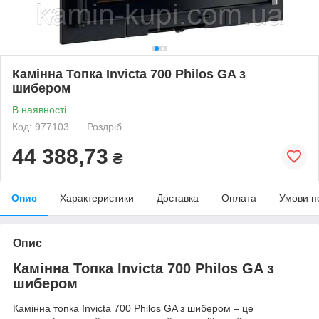
Камінна Топка Invicta 700 Philos GA з
шибером
В наявності
Код: 977103
Роздріб
44 388,73
₴
Опис
Характеристики
Доставка
Оплата
Умови п
Опис
Камінна Топка Invicta 700 Philos GA з
шибером
Камінна топка Invicta 700 Philos GA з шибером – це