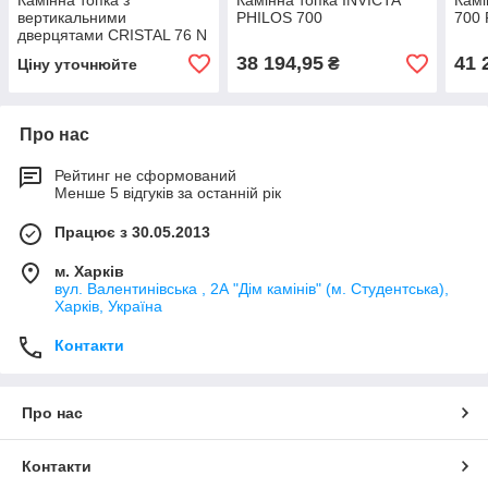
Камінна топка з
Камінна топка INVICTA
Камі
вертикальними
PHILOS 700
700
дверцятами CRISTAL 76 N
Edilkamin
38 194,95
41 
₴
Ціну уточнюйте
Про нас
Рейтинг не сформований
Менше 5 відгуків за останній рік
Працює з 30.05.2013
м. Харків
вул. Валентинівська , 2А "Дім камінів" (м. Студентська),
Харків, Україна
Контакти
Про нас
Контакти