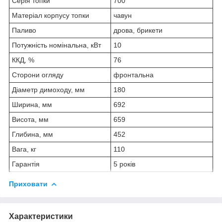
Серія топки
700
Матеріал корпусу топки
чавун
Паливо
дрова, брикети
Потужність номінальна, кВт
10
ККД, %
76
Сторони огляду
фронтальна
Діаметр димоходу, мм
180
Ширина, мм
692
Висота, мм
659
Глибина, мм
452
Вага, кг
110
Гарантія
5 років
Приховати
Характеристики