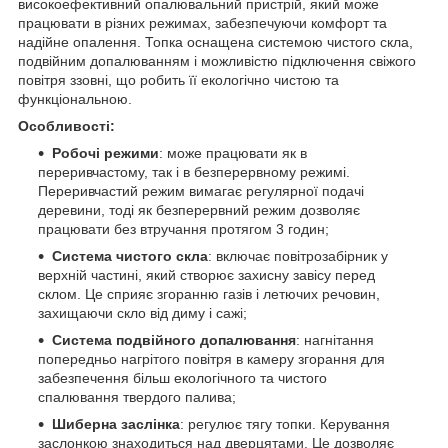
високоефективний опалювальний пристрій, який може
працювати в різних режимах, забезпечуючи комфорт та
надійне опалення. Топка оснащена системою чистого скла,
подвійним допалюванням і можливістю підключення свіжого
повітря ззовні, що робить її екологічно чистою та
функціональною.
Особливості:
Робочі режими
: може працювати як в
переривчастому, так і в безперервному режимі.
Переривчастий режим вимагає регулярної подачі
деревини, тоді як безперервний режим дозволяє
працювати без втручання протягом 3 годин;
Система чистого скла
: включає повітрозабірник у
верхній частині, який створює захисну завісу перед
склом. Це сприяє згоранню газів і летючих речовин,
захищаючи скло від диму і сажі;
Система подвійного допалювання
: нагнітання
попередньо нагрітого повітря в камеру згорання для
забезпечення більш екологічного та чистого
спалювання твердого палива;
Шиберна заслінка
: регулює тягу топки. Керування
заслонкою знаходиться над дверцятами. Це дозволяє