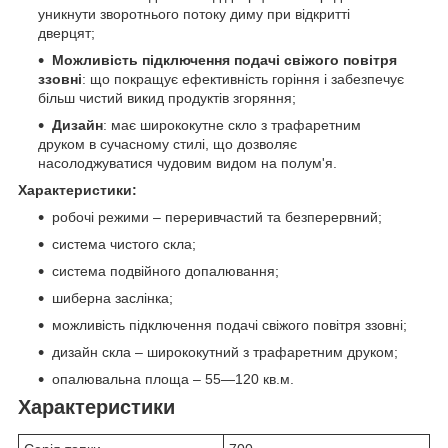
уникнути зворотнього потоку диму при відкритті
дверцят;
Можливість підключення подачі свіжого повітря
ззовні
: що покращує ефективність горіння і забезпечує
більш чистий викид продуктів згоряння;
Дизайн
: має ширококутне скло з трафаретним
друком в сучасному стилі, що дозволяє
насолоджуватися чудовим видом на полум'я.
Характеристики:
робочі режими – переривчастий та безперервний;
система чистого скла;
система подвійного допалювання;
шиберна заслінка;
можливість підключення подачі свіжого повітря ззовні;
дизайн скла – ширококутний з трафаретним друком;
опалювальна площа – 55—120 кв.м.
Характеристики