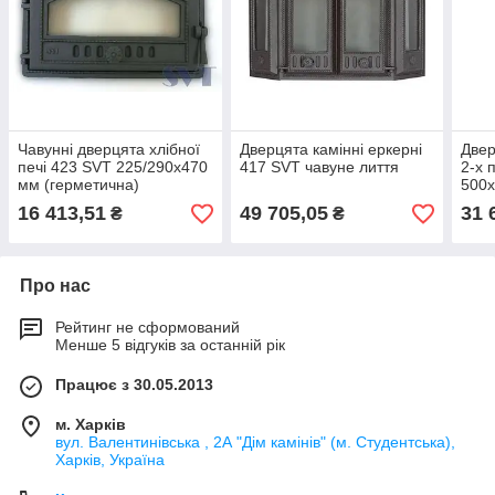
Чавунні дверцята хлібної
Дверцята камінні еркерні
Двер
печі 423 SVT 225/290x470
417 SVT чавуне лиття
2-х 
мм (герметична)
500
16 413,51
49 705,05
31 
₴
₴
Про нас
Рейтинг не сформований
Менше 5 відгуків за останній рік
Працює з 30.05.2013
м. Харків
вул. Валентинівська , 2А "Дім камінів" (м. Студентська),
Харків, Україна