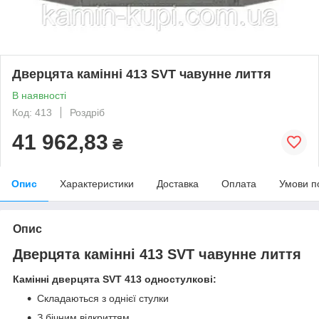
Дверцята камінні 413 SVT чавунне лиття
В наявності
Код: 413
Роздріб
41 962,83
₴
Опис
Характеристики
Доставка
Оплата
Умови п
Опис
Дверцята камінні 413 SVT чавунне лиття
Камінні дверцята SVT 413 одностулкові:
Складаються з однієї стулки
З бічним відкриттям