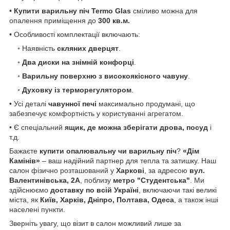
•
Купити варильну піч Termo Glas
сміливо можна для
опалення приміщення до
300 кв.м.
• Особливості комплектації включають:
◦ Наявність
скляних дверцят
.
◦
Два диски на знімній конфорці
.
◦
Варильну поверхню з високоякісного чавуну
.
◦
Духовку із терморегулятором
.
• Усі деталі
чавунної печі
максимально продумані, що
забезпечує комфортність у користуванні агрегатом.
• Є спеціальний
ящик, де можна зберігати дрова, посуд
і
т.д.
Бажаєте
купити опалювальну чи варильну піч
?
«Дім
Камінів»
– ваш надійний партнер для тепла та затишку. Наш
салон фізично розташований у
Харкові
, за адресою
вул.
Валентинівська, 2А
, поблизу
метро "Студентська"
. Ми
здійснюємо
доставку по всій Україні
, включаючи такі великі
міста, як
Київ, Харків, Дніпро, Полтава, Одеса
, а також інші
населені пункти.
Зверніть увагу, що візит в салон можливий лише за