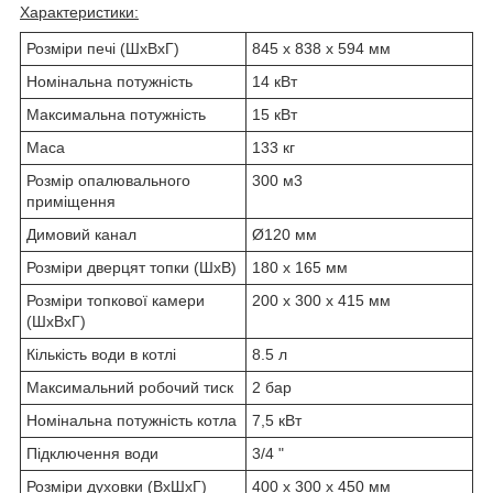
Характеристики:
Розміри печі (ШxВxГ)
845 х 838 х 594 мм
Номінальна потужність
14 кВт
Максимальна потужність
15 кВт
Маса
133 кг
Розмір опалювального
300 м
3
приміщення
Димовий канал
Ø120 мм
Розміри дверцят топки (ШхВ)
180 х 165 мм
Розміри топкової камери
200 х 300 х 415 мм
(ШxВxГ)
Кількість води в котлі
8.5 л
Максимальний робочий тиск
2 бар
Номінальна потужність котла
7,5 кВт
Підключення води
3/4 "
Розміри духовки (ВхШхГ)
400 х 300 х 450 мм