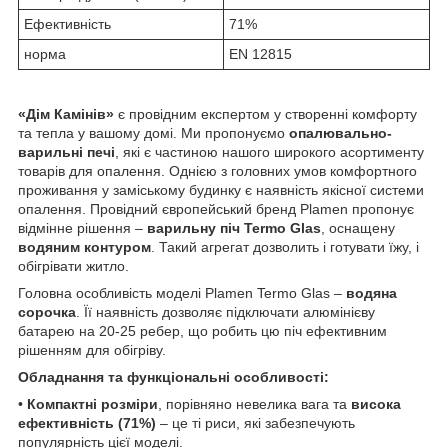
Ефективність
71%
норма
EN 12815
«Дім Камінів»
є провідним експертом у створенні комфорту
та тепла у вашому домі. Ми пропонуємо
опалювально-
варильні печі
, які є частиною нашого широкого асортименту
товарів для опалення. Однією з головних умов комфортного
проживання у заміському будинку є наявність якісної системи
опалення. Провідний європейський бренд Plamen пропонує
відмінне рішення –
варильну піч Termo Glas
, оснащену
водяним контуром
. Такий агрегат дозволить і готувати їжу, і
обігрівати житло.
Головна особливість моделі Plamen Termo Glas –
водяна
сорочка
. Її наявність дозволяє підключати алюмінієву
батарею на 20-25 ребер, що робить цю піч ефективним
рішенням для обігріву.
Обладнання та функціональні особливості:
•
Компактні розміри
, порівняно невелика вага та
висока
ефективність (71%)
– це ті риси, які забезпечують
популярність цієї моделі.