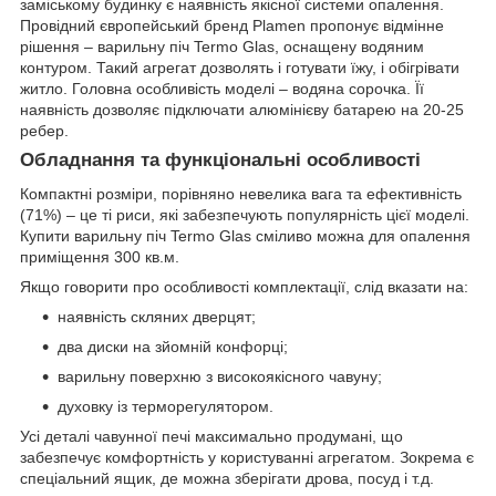
заміському будинку є наявність якісної системи опалення.
Провідний європейський бренд Plamen пропонує відмінне
рішення – варильну піч Termo Glas, оснащену водяним
контуром. Такий агрегат дозволять і готувати їжу, і обігрівати
житло. Головна особливість моделі – водяна сорочка. Її
наявність дозволяє підключати алюмінієву батарею на 20-25
ребер.
Обладнання та функціональні особливості
Компактні розміри, порівняно невелика вага та ефективність
(71%) – це ті риси, які забезпечують популярність цієї моделі.
Купити варильну піч Termo Glas сміливо можна для опалення
приміщення 300 кв.м.
Якщо говорити про особливості комплектації, слід вказати на:
наявність скляних дверцят;
два диски на зйомній конфорці;
варильну поверхню з високоякісного чавуну;
духовку із терморегулятором.
Усі деталі чавунної печі максимально продумані, що
забезпечує комфортність у користуванні агрегатом. Зокрема є
спеціальний ящик, де можна зберігати дрова, посуд і т.д.