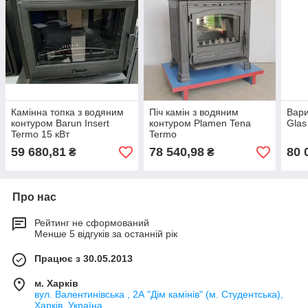
Камінна топка з водяним
Піч камін з водяним
Вари
контуром Barun Insert
контуром Plamen Tena
Glas
Termo 15 кВт
Termo
59 680,81
78 540,98
80 
₴
₴
Про нас
Рейтинг не сформований
Менше 5 відгуків за останній рік
Працює з 30.05.2013
м. Харків
вул. Валентинівська , 2А "Дім камінів" (м. Студентська),
Харків, Україна