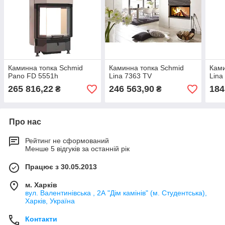
Каминна топка Schmid
Каминна топка Schmid
Ками
Pano FD 5551h
Lina 7363 TV
Lina
265 816,22
246 563,90
184
₴
₴
Про нас
Рейтинг не сформований
Менше 5 відгуків за останній рік
Працює з 30.05.2013
м. Харків
вул. Валентинівська , 2А "Дім камінів" (м. Студентська),
Харків, Україна
Контакти