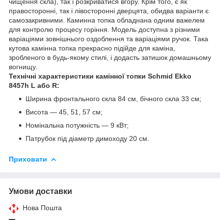
чищення скла), так і розкриватися вгору. Крім того, є як
правосторонні, так і лівосторонні дверцята, обидва варіанти є
самозакривними. Каминна топка обладнана одним важелем
для контролю процесу горіння. Модель доступна з різними
варіаціями зовнішнього оздоблення та варіаціями ручок. Така
кутова камінна топка прекрасно підійде для каміна,
зробленого в будь-якому стилі, і додасть затишок домашньому
вогнищу.
Технічні характеристики камінної топки Schmid Ekko
8457h L або R:
Ширина фронтального скла 84 см, бічного скла 33 см;
Висота — 45, 51, 57 см;
Номінальна потужність — 9 кВт;
Патрубок під діаметр димоходу 20 см.
Приховати
Умови доставки
Нова Пошта