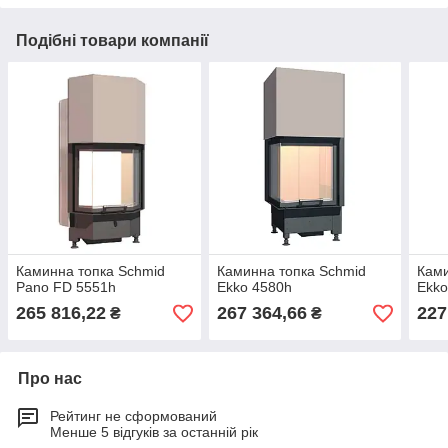
Подібні товари компанії
Каминна топка Schmid
Каминна топка Schmid
Ками
Pano FD 5551h
Ekko 4580h
Ekko
265 816,22
267 364,66
227
₴
₴
Про нас
Рейтинг не сформований
Менше 5 відгуків за останній рік