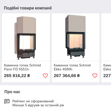
Подібні товари компанії
Каминна топка Schmid
Каминна топка Schmid
Ками
Pano FD 5551h
Ekko 4580h
Ekko
265 816,22
267 364,66
227
₴
₴
Про нас
Рейтинг не сформований
Менше 5 відгуків за останній рік