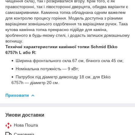
чищення скла), так і розкриватися вгору. Крім того, є як
правосторонні, так і лівосторонні дверцята, обидва варіанти є
самозакривними. Каминна топка обладнана одним важелем
для контролю процесу горіння. Модель доступна з різними
варіаціями зовнішнього оздоблення та варіаціями ручок. Така
кутова камінна топка прекрасно підійде для каміна,
зробленого в будь-якому стилі, і додасть затишок домашньому
вогнищу.
Технічні характеристики камінної топки Schmid Ekko
6757h L або R:
Ширина фронтального скла 67 см, бічного скла 45 см;
Номінальна потужність — 9 кВт;
Патрубок під діаметр димоходу 18 см, для Ekko
6757h — діаметр 20 см.
Приховати
Умови доставки
Нова Пошта
Самовивіз