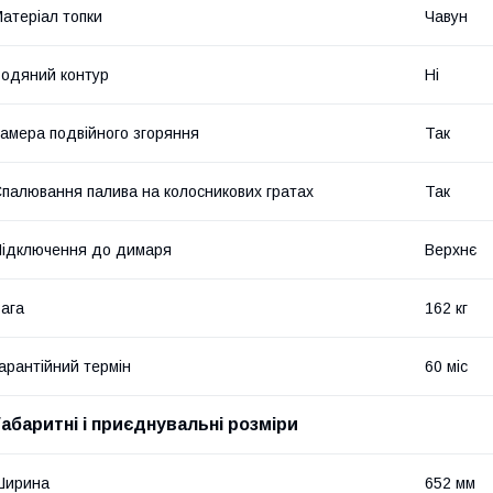
атеріал топки
Чавун
одяний контур
Ні
амера подвійного згоряння
Так
палювання палива на колосникових гратах
Так
ідключення до димаря
Верхнє
ага
162 кг
арантійний термін
60 міс
Габаритні і приєднувальні розміри
Ширина
652 мм