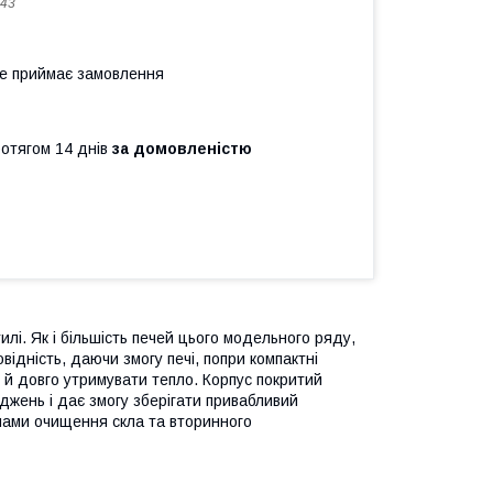
43
не приймає замовлення
ротягом 14 днів
за домовленістю
лі. Як і більшість печей цього модельного ряду,
відність, даючи змогу печі, попри компактні
 й довго утримувати тепло. Корпус покритий
жень і дає змогу зберігати привабливий
емами очищення скла та вторинного