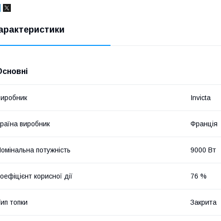
арактеристики
Основні
иробник
Invicta
раїна виробник
Франція
омінальна потужність
9000 Вт
оефіцієнт корисної дії
76 %
ип топки
Закрита