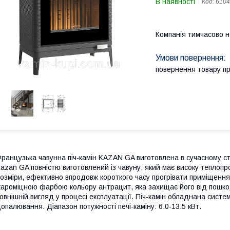
В наявності
Код:
6104
Компанія тимчасово 
повернення товару п
ранцузька чавунна піч-камін KAZAN GA виготовлена в сучасному сти
azan GA повністю виготовлений із чавуну, який має високу теплопро
озміри, ефективно впродовж короткого часу прогрівати приміщення
ароміцною фарбою кольору антрацит, яка захищає його від пошкод
овнішній вигляд у процесі експлуатації. Піч-камін обладнана сист
опалювання. Діапазон потужності печі-каміну: 6.0-13.5 кВт.