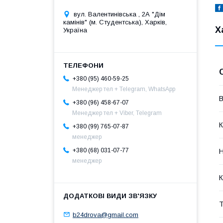
вул. Валентинівська , 2А "Дім
камінів" (м. Студентська), Харків,
Х
Україна
+380 (95) 460-59-25
Менеджер тел + Telegram, WhatsApp
В
+380 (96) 458-67-07
Менеджер тел + Viber, Telegram
К
+380 (99) 765-07-87
менеджер
+380 (68) 031-07-77
Н
менеджер
К
Т
b24drova@gmail.com