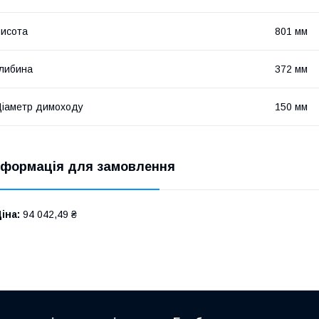
исота
801 мм
либина
372 мм
іаметр димоходу
150 мм
нформація для замовлення
іна:
94 042,49 ₴