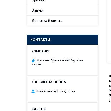
Про нас
Відгуки
Доставка й оплата
КОНТАКТИ
Магазин "Дім камінів" Україна
Харків
Ф
K
р
ж
Плосконосов Владислав
з
д