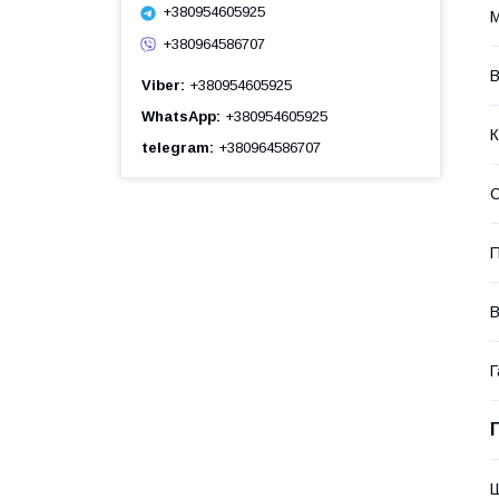
+380954605925
М
+380964586707
В
Viber
+380954605925
WhatsApp
+380954605925
К
telegram
+380964586707
С
П
В
Г