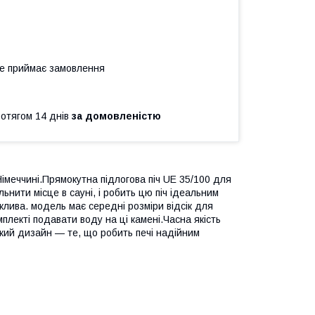
не приймає замовлення
ротягом 14 днів
за домовленістю
Німеччині.Прямокутна підлогова піч UE 35/100 для
ьнити місце в сауні, і робить цю піч ідеальним
жлива. модель має середні розміри відсік для
омплекті подавати воду на ці камені.Часна якість
ький дизайн — те, що робить печі надійним