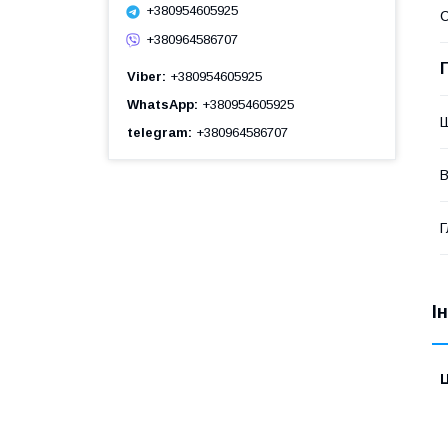
+380954605925
+380964586707
Viber
+380954605925
WhatsApp
+380954605925
telegram
+380964586707
В
Г
І
Ц