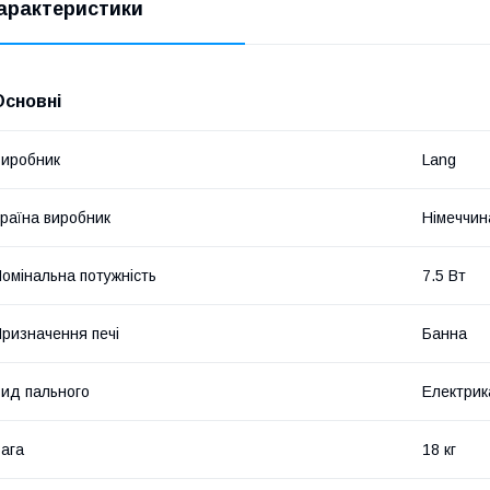
арактеристики
Основні
иробник
Lang
раїна виробник
Німеччин
омінальна потужність
7.5 Вт
ризначення печі
Банна
ид пального
Електрик
ага
18 кг