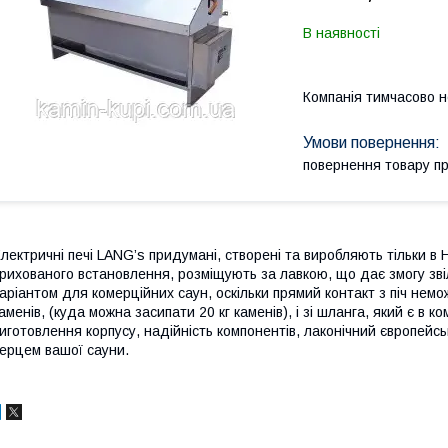
В наявності
Компанія тимчасово 
повернення товару п
лектричні печі LANG’s придумані, створені та виробляють тільки в 
рихованого встановлення, розміщують за лавкою, що дає змогу звіл
аріантом для комерційних саун, оскільки прямий контакт з піч немо
аменів, (куда можна засипати 20 кг каменів), і зі шланга, який є в к
иготовлення корпусу, надійність компонентів, лаконічний європейс
ерцем вашої сауни.