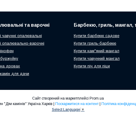
алювальні та варочні
Барбекю, гриль, мангал,
і чавунні опалювальні
Купити барбекю садове
чі опалювально-варочні
Купити гриль-барбекю
мінофен
Купити кам"яний мангал
ч-буржуйку
Купити чавунний мангал
 на дровах
Купити піч для піци
 камін для дачи
Сайт створений на маркетплейсі
Prom.ua
Магазин "Дім камінів" Україна Харків |
Поскаржитися на контент
|
Політика конфіденц
Select Language
▼