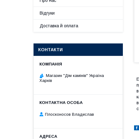
Про нас
Відгуки
Доставка й оплата
КОНТАКТИ
Магазин "Дім камінів" Україна
Е
Харків
п
в
к
в
с
Плосконосов Владислав