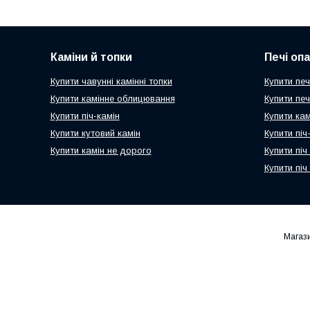
Каміни й топки
Печі оп
Купити чавунні камінні топки
Купити печ
Купити камінне облицювання
Купити пе
Купити піч-камін
Купити ка
Купити кутовий камін
Купити пі
Купити камін не дорого
Купити піч
Купити піч