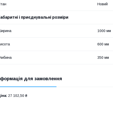
Стан
Новий
Габаритні і приєднувальні розміри
Ширина
1000 мм
исота
600 мм
либина
350 мм
нформація для замовлення
іна:
27 102,50 ₴