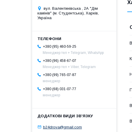
Х
вул. Валентинівська , 2А "Дім
камінів" (м. Студентська), Харків,
Україна
В
+380 (95) 460-59-25
Менеджер тел + Telegram, WhatsApp
К
+380 (96) 458-67-07
Менеджер тел + Viber, Telegram
Н
+380 (99) 765-07-87
менеджер
+380 (68) 031-07-77
П
менеджер
В
В
b24drova@gmail.com