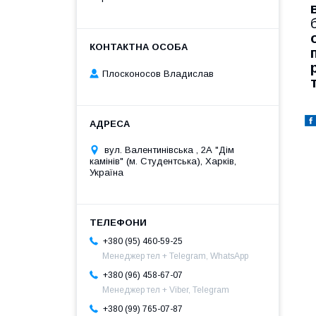
Плосконосов Владислав
вул. Валентинівська , 2А "Дім
камінів" (м. Студентська), Харків,
Україна
+380 (95) 460-59-25
Менеджер тел + Telegram, WhatsApp
+380 (96) 458-67-07
Менеджер тел + Viber, Telegram
+380 (99) 765-07-87