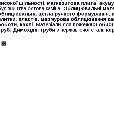
високої щільності
,
магнезитова плита
,
акуму
будівництва остова каміна.
Облицювальні мат
облицювальна цегла ручного формування
,
плитки
,
пластів
,
мармурова облицювання ка
роботи
,
кахлі
. Матеріали для
пожежної обро
труб
.
Димохідні труби
з нержавіючої сталі,
ке