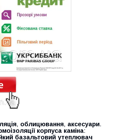
оляція
,
облицювання
,
аксесуари
.
рмоізоляції корпуса каміна
:
йкий базальтовий утеплювач