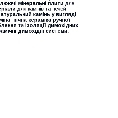
люючі мінеральні плити
для
еріали
для камінів та печей:
натуральний камінь у вигляді
міна
,
пічна кераміка ручної
блення
та
ізоляції димохідних
рамічні димохідні системи
.