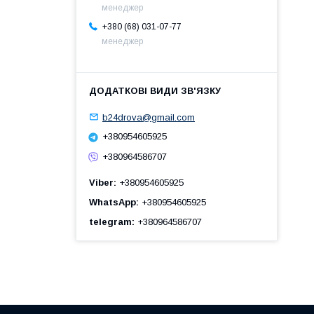
менеджер
+380 (68) 031-07-77
менеджер
b24drova@gmail.com
+380954605925
+380964586707
Viber
+380954605925
WhatsApp
+380954605925
telegram
+380964586707