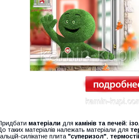
Придбати
матеріали
для
камінів та печей
:
із
До таких матеріалів належать матеріали для
те
кальцій-силікатне плита
"суперизол"
,
термості