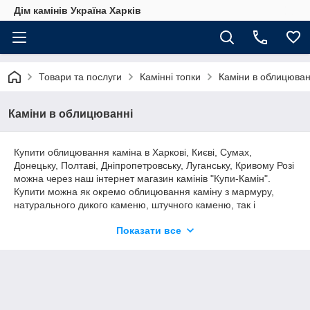
Дім камінів Україна Харків
Товари та послуги
Камінні топки
Каміни в облицюван
Каміни в облицюванні
Купити облицювання каміна в Харкові, Києві, Сумах,
Донецьку, Полтаві, Дніпропетровську, Луганську, Кривому Розі
можна через наш інтернет магазин камінів "Купи-Камін".
Купити можна як окремо облицювання каміну з мармуру,
натурального дикого каменю, штучного каменю, так і
каминокомплект - це портал і підходить для вбудовування в
Показати все
нього камінна топка. Каминокомплект завжди буде коштувати
дешевше, ніж купувати окремо камінну топку, а облицювання
виготовляти самостійно або шукати в інших виробників.
Каминокомплект - це гарантована якість і передбачуваний
результат. Альтернативою може бути лише виготовлення
камінного порталу на замовлення у професіоналів по роботі