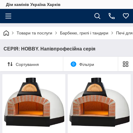
Дім камінів Україна Харків
Товари та послуги
Барбекю, грилі і тандири
Печі для 
СЕРІЯ: HOBBY. Напівпрофесійна серія
Сортування
0
Фільтри