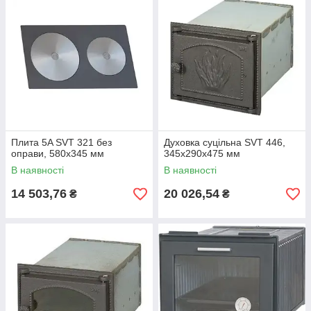
Плита 5A SVT 321 без
Духовка суцільна SVT 446,
оправи, 580х345 мм
345х290х475 мм
В наявності
В наявності
14 503,76
20 026,54
₴
₴