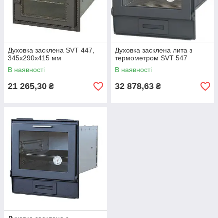
Духовка засклена SVT 447,
Духовка засклена лита з
345х290х415 мм
термометром SVT 547
В наявності
В наявності
21 265,30
32 878,63
₴
₴