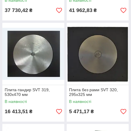
В наявності
В наявності
37 730,42
41 962,83
₴
₴
Плита-тандир SVT 319,
Плита без рами SVT 320,
530х470 мм
295х325 мм
В наявності
В наявності
16 413,51
5 471,17
₴
₴