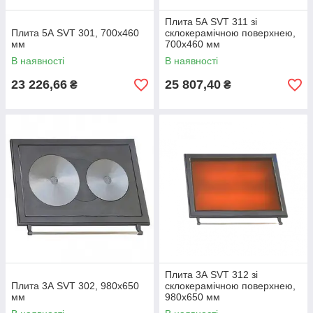
Плита 5А SVT 311 зі
Плита 5А SVT 301, 700х460
склокерамічною поверхнею,
мм
700х460 мм
В наявності
В наявності
23 226,66
25 807,40
₴
₴
Плита 3А SVT 312 зі
Плита 3А SVT 302, 980х650
склокерамічною поверхнею,
мм
980х650 мм